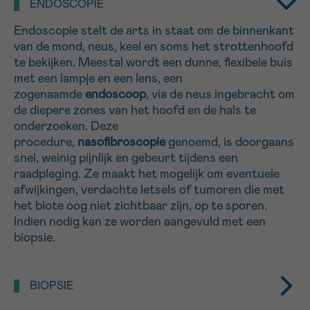
ENDOSCOPIE
16h-18h
Endoscopie stelt de arts in staat om de binnenkant
van de mond, neus, keel en soms het strottenhoofd
VOORNAAM
te bekijken. Meestal wordt een dunne, flexibele buis
Verder
met een lampje en een lens, een
zogenaamde
endoscoop
, via de neus ingebracht om
de diepere zones van het hoofd en de hals te
EMAIL
onderzoeken. Deze
procedure,
nasofibroscopie
genoemd, is doorgaans
snel, weinig pijnlijk en gebeurt tijdens een
raadpleging. Ze maakt het mogelijk om eventuele
MIJN VRAAG
afwijkingen, verdachte letsels of tumoren die met
het blote oog niet zichtbaar zijn, op te sporen.
Indien nodig kan ze worden aangevuld met een
biopsie.
Ja, stuur mij de nieuwsbrief
BIOPSIE
Ik aanvaard de
gebruiksvoorwaarden
*VERPLICHT VELD