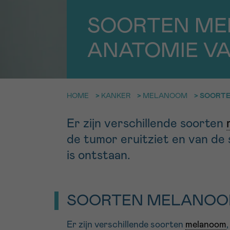
9h-11h
SOORTEN ME
Bel ons o
EMAIL
ma-vrij 9u
ANATOMIE VA
Ik wil gra
MIJN VRAAG
worden
HOME
>
KANKER
>
MELANOOM
>
SOORTE
Er zijn verschillende soorten
Ja, stuur mij d
de tumor eruitziet en van de 
Ik aanvaard de
is ontstaan.
*VERPLICHT VELD
SOORTEN MELANO
Er zijn verschillende soorten
melanoom