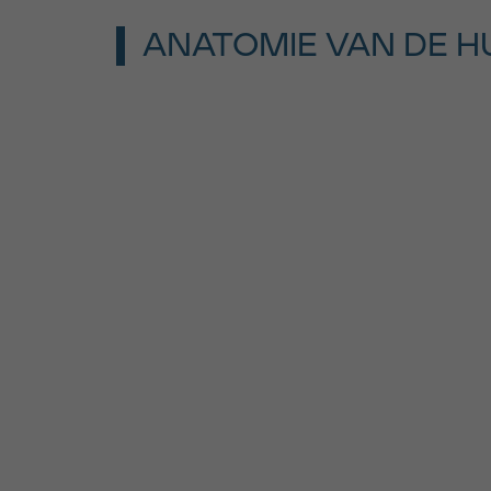
ANATOMIE VAN DE H
Als grootste orgaan van het menselijk l
oppervlakte van ongeveer twee vierkant
De huid bestaat uit drie lagen:
De epidermis (opperhuid)
De dermis (lederhuid)
De hypodermis (onderhuids bindwe