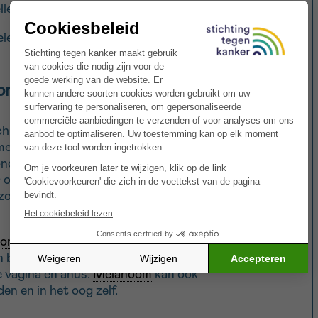
len waaruit de tumor is ontstaan.
en in het omliggende weefsel en ook
ontwikkelen?
h ontwikkelen, ofwel uit een reeds
entcel in een gebied van de huid waar
nden. Bij vrouwen verschijnen
 op de benen en bij mannen op de romp.
, zoals de hoofdhuid, kunnen ook worden
oom
verschijnen in het slijmvlies of de
 bekleedt. Dat kan het geval zijn in de
e vagina en anus.
Melanoom
kan ook
en en in het oog zelf.