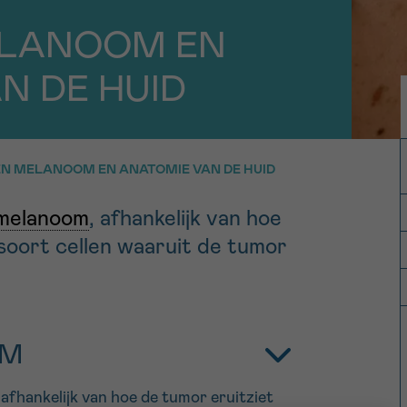
11h-13h
13h-16h
LANOOM EN
p 0800 15 802
Via ons
 tot 18u
contactformuli
V
N DE HUID
ag opgebeld
Meer weten ov
Kankerinfo
N MELANOOM EN ANATOMIE VAN DE HUID
melanoom
, afhankelijk van hoe
e nieuwsbrief
soort cellen waaruit de tumor
gebruiksvoorwaarden
S
OM
, afhankelijk van hoe de tumor eruitziet