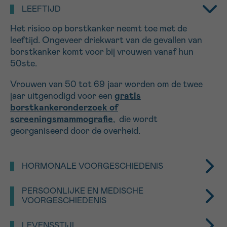
LEEFTIJD
16h-18h
Het risico op borstkanker neemt toe met de
VOORNAAM
leeftijd. Ongeveer driekwart van de gevallen van
borstkanker komt voor bij vrouwen vanaf hun
Verder
50ste.
Vrouwen van 50 tot 69 jaar worden om de twee
EMAIL
jaar uitgenodigd voor een
gratis
borstkankeronderzoek of
screeningsmammografie
, die wordt
georganiseerd door de overheid.
MIJN VRAAG
HORMONALE VOORGESCHIEDENIS
Hoe langer borsten zijn blootgesteld aan de
PERSOONLIJKE EN MEDISCHE
vrouwelijke hormonen oestrogeen en progesteron,
Ja, stuur mij de nieuwsbrief
VOORGESCHIEDENIS
hoe groter de kans is op borstkanker.
Ik aanvaard de
gebruiksvoorwaarden
Bepaalde goedaardige borstaandoeningen zoals
*VERPLICHT VELD
LEVENSSTIJL