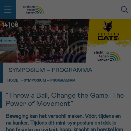
IN DE STRIJD TEGEN KANKER STA
TERUG
JE NIET ALLEEN
EMAIL
geen enkele diagnose
Professionele medewerkers beantwoorden je vragen
SYMPOSIUM – PROGRAMMA
Contacteer ons gratis
Afspraak
Vraag
Gegevens
Bevestiging
NAAM
HOME
>
SYMPOSIUM – PROGRAMMA
Bel ons op 0800 15 802
ma-vrij 9u tot 18u
KIES DE TIJDSSPANNE VAN JE AFSPRAAK
“Throw a Ball, Change the Game: The
Via ons
Power of Movement”
9h-11h
contactformulier
VOORNAAM
TERUG
11h-13h
Ik wil graag opgebeld worden
Beweging kan het verschil maken. Vóór, tijdens en
na kanker. Tijdens dit mini-symposium ontdek je
NAAM
13h-16h
Meer weten over Kankerinfo
hoe
fysieke activiteit
hoop, kracht en herstel kan