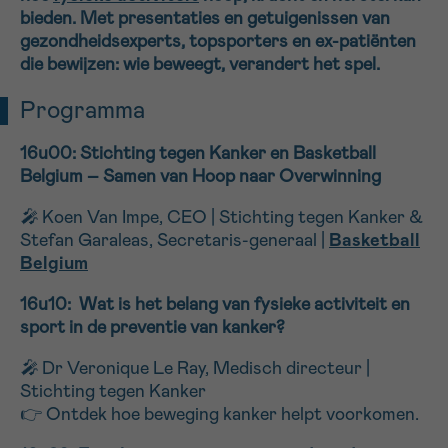
bieden. Met presentaties en getuigenissen van
16h-18h
gezondheidsexperts, topsporters en ex-patiënten
die bewijzen: wie beweegt, verandert het spel.
VOORNAAM
Verder
Programma
16u00:
Stichting tegen Kanker en Basketball
EMAIL
Belgium – Samen van Hoop naar Overwinning
🎤
Koen Van Impe, CEO | Stichting tegen Kanker &
Stefan Garaleas, Secretaris-generaal |
Basketball
Belgium
MIJN VRAAG
16u10: Wat is het belang van fysieke activiteit en
sport in de preventie van kanker?
🎤
Dr Veronique Le Ray, Medisch directeur |
Ja, stuur mij de nieuwsbrief
Stichting tegen Kanker
👉 Ontdek hoe beweging kanker helpt voorkomen.
Ik aanvaard de
gebruiksvoorwaarden
*VERPLICHT VELD