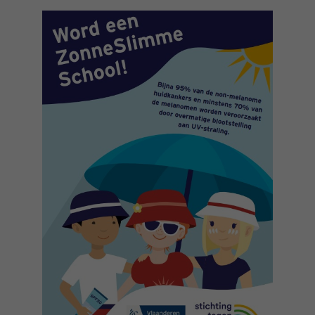
Ja, stuur mij de nieuwsbrief
16h-18h
VOORNAAM
Verder
EMAIL
MIJN VRAAG
Ja, stuur mij de nieuwsbrief
Ik aanvaard de
gebruiksvoorwaarden
*VERPLICHT VELD