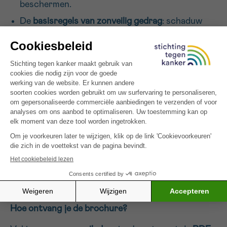
beschermen.
De
basisregels van zonveilig gedrag
: schaduw
opzoeken, beschermende kledij dragen,
zonnecrème gebruiken.
Educatieve
activiteiten voor kinderen van 6 tot
12 jaar
om spelenderwijs te leren over de zon.
Praktische tips om
zonnepreventie te
integreren
in het schoolleven:
speelplaatsinrichting, aangepaste uurroosters,
communicatie met ouders.
Een overzicht van de
educatieve zonnekoffer
die
beschikbaar is voor lagere scholen.
Het programma sluit aan bij de leerdoelen van het
basisonderwijs en is eenvoudig te implementeren.
Hoe ontvang je de brochure?