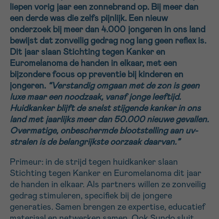
liepen vorig jaar een zonnebrand op. Bij meer dan
16h-18h
een derde was die zelfs pijnlijk. Een nieuw
onderzoek bij meer dan 4.000 jongeren in ons land
VOORNAAM
bewijst dat zonveilig gedrag nog lang geen reflex is.
Verder
Dit jaar slaan Stichting tegen Kanker en
Euromelanoma de handen in elkaar, met een
bijzondere focus op preventie bij kinderen en
EMAIL
jongeren.
“Verstandig omgaan met de zon is geen
luxe maar een noodzaak, vanaf jonge leeftijd.
Huidkanker blijft de snelst stijgende kanker in ons
land met jaarlijks meer dan 50.000 nieuwe gevallen.
MIJN VRAAG
Overmatige, onbeschermde blootstelling aan uv-
stralen is de belangrijkste oorzaak daarvan.”
Primeur: in de strijd tegen huidkanker slaan
Stichting tegen Kanker en Euromelanoma dit jaar
de handen in elkaar. Als partners willen ze zonveilig
Ja, stuur mij de nieuwsbrief
gedrag stimuleren, specifiek bij de jongere
Ik aanvaard de
gebruiksvoorwaarden
generaties. Samen brengen ze expertise, educatief
*VERPLICHT VELD
materiaal en netwerken samen. Ook Sundo sluit