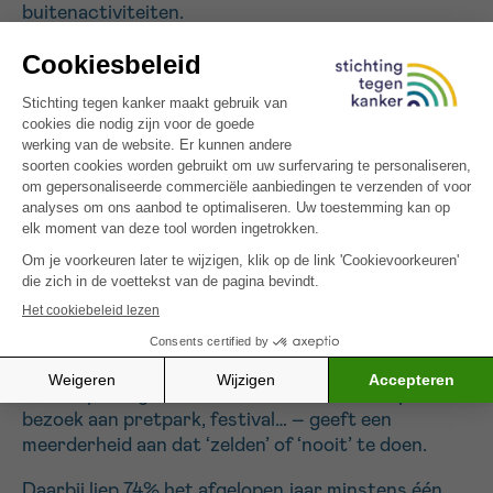
buitenactiviteiten.
Zonnebrand blijft dagelijkse realiteit
bij jongeren
Uit nieuw onderzoek van Stichting tegen Kanker bij
Belgische 12- tot 18-jarigen (Indiville, 2024) blijkt
dat jongeren zich niet automatisch beschermen
tegen de zon. Jongeren werd gevraagd in welke
mate ze bepaalde activiteiten ondernamen en,
indien van toepassing, hoe vaak ze daarbij hun huid
tegen de zon beschermden. Slechts bij twee
activiteiten gaf meer dan de helft aan hun huid
‘altijd’ of ‘meestal’ te beschermen: tijdens
zonvakanties (69%) en strandvakanties (64%).
Maar tijdens gewone buitenactiviteiten – sporten,
bezoek aan pretpark, festival… – geeft een
meerderheid aan dat ‘zelden’ of ‘nooit’ te doen.
Daarbij liep 74% het afgelopen jaar minstens één