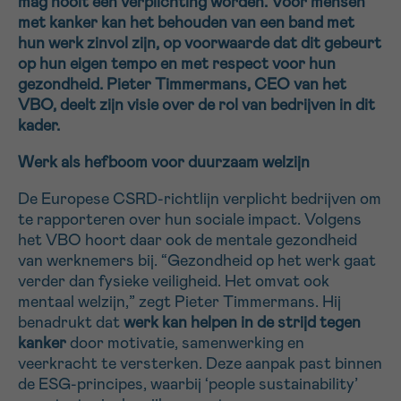
mag nooit een verplichting worden. Voor mensen
met kanker kan het behouden van een band met
16h-18h
hun werk zinvol zijn, op voorwaarde dat dit gebeurt
op hun eigen tempo en met respect voor hun
VOORNAAM
gezondheid. Pieter Timmermans, CEO van het
Verder
VBO, deelt zijn visie over de rol van bedrijven in dit
kader.
EMAIL
Werk als hefboom voor duurzaam welzijn
De Europese CSRD-richtlijn verplicht bedrijven om
te rapporteren over hun sociale impact. Volgens
MIJN VRAAG
het VBO hoort daar ook de mentale gezondheid
van werknemers bij. “Gezondheid op het werk gaat
verder dan fysieke veiligheid. Het omvat ook
mentaal welzijn,” zegt Pieter Timmermans. Hij
benadrukt dat
werk kan helpen in de strijd tegen
kanker
door motivatie, samenwerking en
Ja, stuur mij de nieuwsbrief
veerkracht te versterken. Deze aanpak past binnen
Ik aanvaard de
gebruiksvoorwaarden
de ESG-principes, waarbij ‘people sustainability’
*VERPLICHT VELD