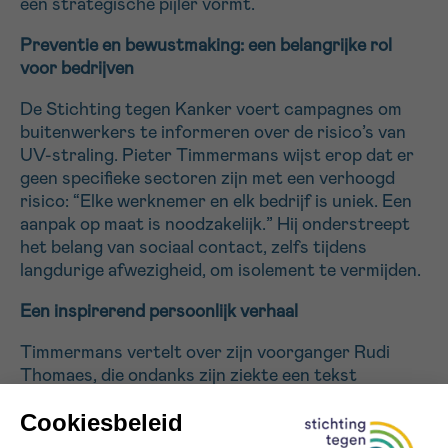
een strategische pijler vormt.
Preventie en bewustmaking: een belangrijke rol
Sturen
voor bedrijven
De Stichting tegen Kanker voert campagnes om
buitenwerkers te informeren over de risico’s van
UV-straling. Pieter Timmermans wijst erop dat er
geen specifieke sectoren zijn met een verhoogd
risico: “Elke werknemer en elk bedrijf is uniek. Een
aanpak op maat is noodzakelijk.” Hij onderstreept
het belang van sociaal contact, zelfs tijdens
langdurige afwezigheid, om isolement te vermijden.
Een inspirerend persoonlijk verhaal
Timmermans vertelt over zijn voorganger Rudi
Thomaes, die ondanks zijn ziekte een tekst
afwerkte voor een jubileumboek. “Ik leerde dat elke
dag telt. Hard werken is belangrijk, maar genieten
van het leven ook.” Dit verhaal toont hoe