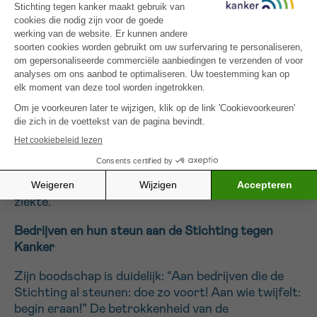
persoonlijke inzet en zingeving hand in hand kunnen
gaan, zelfs tijdens ziekte.
Empathische begeleiding van zieke werknemers
“Maak de medische strijd van je werknemer niet
zwaarder door werk te verplichten,” waarschuwt
Timmermans. Hij pleit voor een individuele aanpak,
met aandacht voor
duurzame inzetbaarheid
. Dat
betekent oog hebben voor de volledige persoon:
zijn of haar talenten, noden en sociale relaties.
Alleen dan kan werk een steun zijn tijdens en na de
ziekte.
Bedrijven en hun steun aan de Stichting tegen
Kanker
Zijn boodschap is duidelijk: “Aan bedrijven die de
Stichting al steunen: doe zo voort! Aan wie twijfelt:
begin eraan!” De betrokkenheid van de