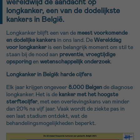
wereldwijd de aandacht op
16h-18h
longkanker, een van de dodelijkste
kankers in België.
VOORNAAM
Verder
Longkanker blijft een van de
meest voorkomende
en dodelijke kankers
in ons land. De
Werelddag
voor longkanker
is een belangrijk moment om stil te
EMAIL
staan bij de nood aan
preventie
,
vroegtijdige
opsporing
en
wetenschappelijk onderzoek
.
Longkanker in België: harde cijfers
MIJN VRAAG
Elk jaar krijgen ongeveer
8.000 Belgen
de diagnose
longkanker. Het is de
kanker met het hoogste
sterftecijfer
, met een overlevingskans van minder
dan 20% na vijf jaar. Vaak wordt de ziekte pas in
een laat stadium ontdekt, wat de
Ja, stuur mij de nieuwsbrief
behandelingsmogelijkheden beperkt.
Ik aanvaard de
gebruiksvoorwaarden
*VERPLICHT VELD