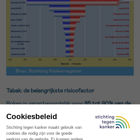
Sturen
Bron: Stichting Kankerregister
Tabak: de belangrijkste risicofactor
Roken is verantwoordelijk voor
85 tot 90% van de
gevallen
van longkanker. Stichting tegen Kanker
zet zich actief in voor
rookpreventie
, onder meer
via sensibiliseringscampagnes en via Tabakstop,
een gratis dienst die mensen helpt om te stoppen
met roken.