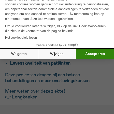
Onderzoek biedt hoop
Dankzij het programma Beating Cancer Together
financiert Stichting tegen Kanker onderzoek naar:
Gerichte therapieën
Immunotherapie
Vroege opsporing
Levenskwaliteit van patiënten
Deze projecten dragen bij aan
betere
behandelingen
en
meer overlevingskansen
.
Meer weten over deze ziekte?
👉
Longkanker