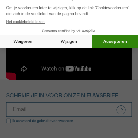
tegen Kanker voor
wetenschappelijk onderzoek
.
SCHRIJF JE IN VOOR ONZE NIEUWSBRIEF
Ik aanvaard de
gebruiksvoorwaarden