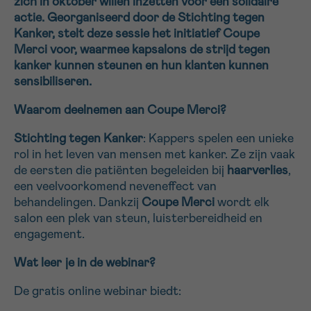
zich in oktober willen inzetten voor een solidaire
actie. Georganiseerd door de Stichting tegen
16h-18h
Kanker, stelt deze sessie het initiatief Coupe
Merci voor, waarmee kapsalons de strijd tegen
VOORNAAM
kanker kunnen steunen en hun klanten kunnen
Verder
sensibiliseren.
Waarom deelnemen aan Coupe Merci?
EMAIL
Stichting tegen Kanker
: Kappers spelen een unieke
rol in het leven van mensen met kanker. Ze zijn vaak
de eersten die patiënten begeleiden bij
haarverlies
,
MIJN VRAAG
een veelvoorkomend neveneffect van
behandelingen. Dankzij
Coupe Merci
wordt elk
salon een plek van steun, luisterbereidheid en
engagement.
Wat leer je in de webinar?
Ja, stuur mij de nieuwsbrief
Ik aanvaard de
gebruiksvoorwaarden
De gratis online webinar biedt:
*VERPLICHT VELD