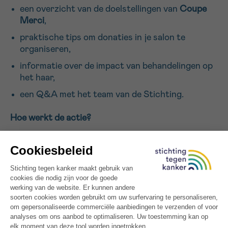
een overzicht van de doelstellingen van
Coupe
Merci
,
Sturen
praktische tips om donaties in je salon te
organiseren,
informatie over de impact van behandelingen op
het haar,
een Q&A met het team van de Stichting.
Hoe werkt de actie?
Gedurende de hele maand oktober:
kappers worden
ambassadeurs van de strijd
tegen kanker
.
vragen deelnemende salons hun klanten om
een
vrijwillige gift
vanaf 5 euro,
de ingezamelde bedragen gaan naar de Stichting