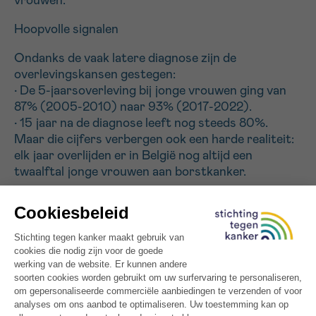
vrouwen.
Hoopvolle signalen
Ondanks de vaak latere diagnose zijn de
overlevingskansen gestegen:
• De 5-jaarsoverleving bij jonge vrouwen ging van
87% (2005-2010) naar 93% (2017-2022).
• 15 jaar na de diagnose leeft nog steeds 80%.
Maar die cijfers verbergen ook een harde realiteit:
elk jaar overlijden er in België nog altijd een
twaalftal jonge vrouwen aan borstkanker.
Wetenschappelijk onderzoek gesteund door
Stichting tegen Kanker
Stichting tegen Kanker investeert volop in
Belgische wetenschappelijke onderzoeken. Ook op
het gebied van borstkanker. Hiermee streeft zij
naar een beter begrip van de specifieke kenmerken
van borstkanker bij premenopauzale vrouwen, en