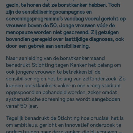
gezin, te horen dat ze borstkanker hebben. Toch
16h-18h
zijn de sensibiliseringscampagnes en
screeningsprogramma’s vandaag vooral gericht op
VOORNAAM
vrouwen boven de 50. Jonge vrouwen vóór de
Verder
menopauze worden niet gescreend. Zij getuigen
bovendien geregeld over laattijdige diagnoses, ook
door een gebrek aan sensibilisering.
EMAIL
Naar aanleiding van de borstkankermaand
benadrukt Stichting tegen Kanker het belang om
ook jongere vrouwen te betrekken bij de
sensibilisering en het belang van zelfonderzoek. Zo
MIJN VRAAG
kunnen borstkankers vaker in een vroeg stadium
opgespoord en behandeld worden, zeker omdat
systematische screening pas wordt aangeboden
vanaf 50 jaar.
Ja, stuur mij de nieuwsbrief
Tegelijk benadrukt de Stichting hoe cruciaal het is
Ik aanvaard de
gebruiksvoorwaarden
om ambitieus, gericht en innovatief onderzoek te
*VERPLICHT VELD
ondersteunen naar deze kanker, die bij vrouwen –