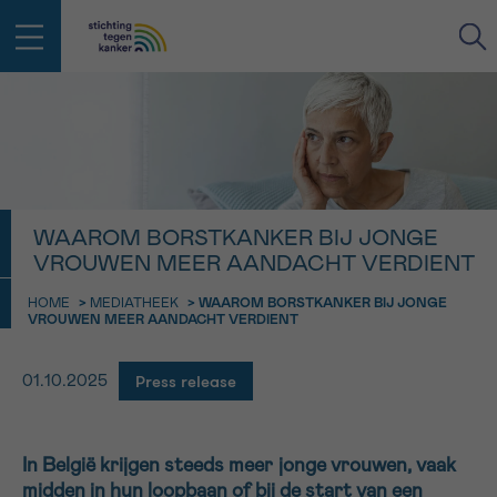
IN DE STRIJD TEGEN KANKER STA
TERUG
JE NIET ALLEEN
EMAIL
geen enkele diagnose
Professionele medewerkers beantwoorden je vragen
WAAROM BORSTKANKER BIJ JONGE
VROUWEN MEER AANDACHT VERDIENT
Contacteer ons gratis
Afspraak
Vraag
Gegevens
Bevestiging
NAAM
HOME
>
MEDIATHEEK
>
WAAROM BORSTKANKER BIJ JONGE
Bel ons op 0800 15 802
VROUWEN MEER AANDACHT VERDIENT
ma-vrij 9u tot 18u
KIES DE TIJDSSPANNE VAN JE AFSPRAAK
Via ons
Press release
01.10.2025
9h-11h
contactformulier
VOORNAAM
TERUG
11h-13h
Ik wil graag opgebeld worden
In België krijgen steeds meer jonge vrouwen, vaak
NAAM
13h-16h
midden in hun loopbaan of bij de start van een
Meer weten over Kankerinfo