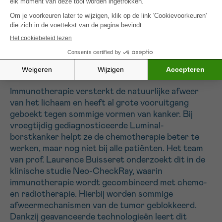
naar de ontwikkeling van nieuwe therapeutische
behandelingen.
Voorbeelden van lopende projecten:
Prof. Laurence Buisseret (Institut Jules Bordet) –
Neo-CheckRay
Immunotherapie versterkt de natuurlijke afweer
van het lichaam en heeft al grote vooruitgang
geboekt tegen sommige vormen van kanker. Bij
vroegtijdig gediagnosticeerde Luminal-
borstkanker helpt ze de chemotherapie beter te
werken, maar nog niet bij alle patiënten. Het team
van prof. Laurence Buisseret onderzoekt dit in de
klinische studie Neo-CheckRay, waarin
immunotherapie wordt gecombineerd met chemo-
en radiotherapie. Hierbij worden sommige
afweermechanismen van de tumor geblokkeerd.
Dankzij geavanceerde technologieën leert dit