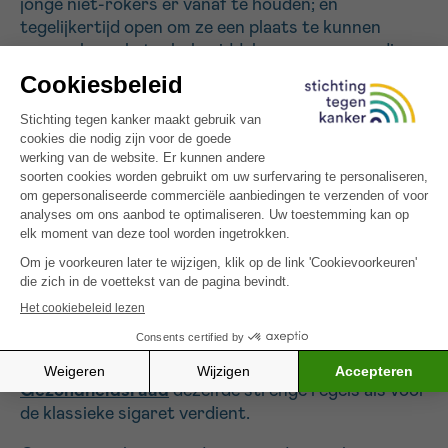
jonge niet-rokers er vanaf te houden; en
tegelijkertijd open om ze een plaats te kunnen
geven als rookstophulpmiddel voor personen die
moeilijk van het roken kunnen afgeraken. Ons land
verbiedt de verkoop niet; enkel de verkoop van de
wegwerpversies wordt verboden.
Het feit dat België nog geen verhitte tabak
verkoopt, heeft evenmin iets te maken met een
verkoopverbod. Het zijn onze strenge
marketingregels die het de producenten moeilijk
maken om deze producten in ons land gelanceerd
te krijgen. De behoefte en verslaving aan verhitte
tabak is iets dat we vanuit Stichting tegen Kanker
liever niet zien opstarten, temeer omdat verhitte
tabak geen rol en erkenning als rookstophulpmiddel
heeft en volgens het
advies van de Hoge
Gezondheidsraad
dezelfde strenge regels als voor
de klassieke sigaret verdient.