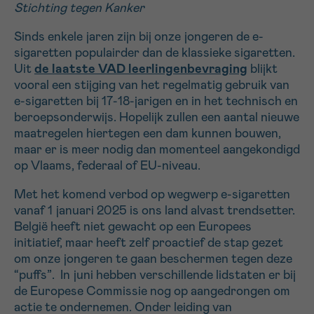
Stichting tegen Kanker
16h-18h
Sinds enkele jaren zijn bij onze jongeren de e-
VOORNAAM
sigaretten populairder dan de klassieke sigaretten.
Uit
de laatste VAD leerlingenbevraging
blijkt
Verder
vooral een stijging van het regelmatig gebruik van
e-sigaretten bij 17-18-jarigen en in het technisch en
beroepsonderwijs. Hopelijk zullen een aantal nieuwe
EMAIL
maatregelen hiertegen een dam kunnen bouwen,
maar er is meer nodig dan momenteel aangekondigd
op Vlaams, federaal of EU-niveau.
MIJN VRAAG
Met het komend verbod op wegwerp e-sigaretten
vanaf 1 januari 2025 is ons land alvast trendsetter.
België heeft niet gewacht op een Europees
initiatief, maar heeft zelf proactief de stap gezet
om onze jongeren te gaan beschermen tegen deze
Ja, stuur mij de nieuwsbrief
“puffs”. In juni hebben verschillende lidstaten er bij
Ik aanvaard de
gebruiksvoorwaarden
de Europese Commissie nog op aangedrongen om
*VERPLICHT VELD
actie te ondernemen. Onder leiding van