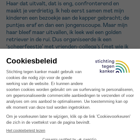
Haar dat uitvalt, dat is eng, confronterend en
maakt je verdrietig. Ik heb eerst samen met mijn
kinderen een bezoekje aan de kapper gebracht; de
puntjes eraf en dan een jongenscoupe. Maar mijn
haar bleef maar uitvallen, ik leek wel een golden
retriever in de rui. Dus organiseerde ik een
‘scheerfeestje’ met vrienden-collega’s (met wie ik
drie dagen voor het werk in het buitenland was).
Mijn vriend en rechterhand schoor mijn haren af in
een warme en feestelijke sfeer, en een verpleegster
werkte alles een paar dagen later netjes bij.
Tip 6: Zei er iemand manicure?!
Wees de perfecte vriendin en stel een
nagelverzorgingskitje samen met daarin Laroche-
Posay Silicium nagellak voor broze en gebroken
nagels. We hebben snel last van onze nagels en
vingers. Vingers tintelen, nagels breken makkelijk
af, zijn broos, verkleuren… Het doet ook pijn. Je