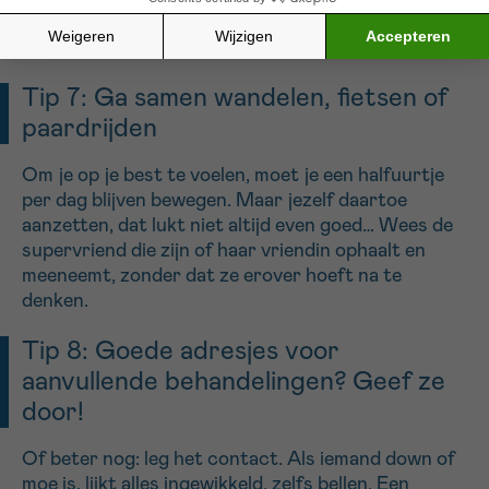
nagels beschermen, is een must en vermindert dit
soort klachten.
Tip 7: Ga samen wandelen, fietsen of
paardrijden
Om je op je best te voelen, moet je een halfuurtje
per dag blijven bewegen. Maar jezelf daartoe
aanzetten, dat lukt niet altijd even goed… Wees de
supervriend die zijn of haar vriendin ophaalt en
meeneemt, zonder dat ze erover hoeft na te
denken.
Tip 8: Goede adresjes voor
aanvullende behandelingen? Geef ze
door!
Of beter nog: leg het contact. Als iemand down of
moe is, lijkt alles ingewikkeld, zelfs bellen. Een