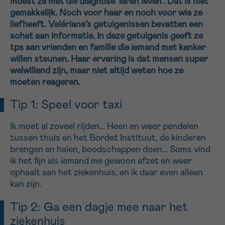
moest ze met die diagnose ‘leren leven’. Dat is niet
gemakkelijk. Noch voor haar en noch voor wie ze
16h-18h
liefheeft. Valériane’s getuigenissen bevatten een
schat aan informatie. In deze getuigenis geeft ze
VOORNAAM
tps aan vrienden en familie die iemand met kanker
Verder
willen steunen. Haar ervaring is dat mensen super
welwillend zijn, maar niet altijd weten hoe ze
moeten reageren.
EMAIL
Tip 1: Speel voor taxi
Ik moet al zoveel rijden… Heen en weer pendelen
MIJN VRAAG
tussen thuis en het Bordet Instituut, de kinderen
brengen en halen, boodschappen doen… Soms vind
ik het fijn als iemand me gewoon afzet en weer
ophaalt aan het ziekenhuis, en ik daar even alleen
kan zijn.
Ja, stuur mij de nieuwsbrief
Tip 2: Ga een dagje mee naar het
Ik aanvaard de
gebruiksvoorwaarden
*VERPLICHT VELD
ziekenhuis