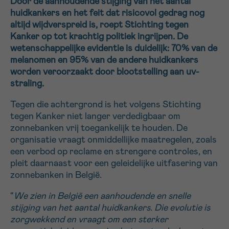
Door de aanhoudende stijging van het aantal
huidkankers en het feit dat risicovol gedrag nog
16h-18h
altijd wijdverspreid is, roept Stichting tegen
Kanker op tot krachtig politiek ingrijpen. De
VOORNAAM
wetenschappelijke evidentie is duidelijk: 70% van de
Verder
melanomen en 95% van de andere huidkankers
worden veroorzaakt door blootstelling aan uv-
straling.
EMAIL
Tegen die achtergrond is het volgens Stichting
tegen Kanker niet langer verdedigbaar om
zonnebanken vrij toegankelijk te houden. De
MIJN VRAAG
organisatie vraagt onmiddellijke maatregelen, zoals
een verbod op reclame en strengere controles, en
pleit daarnaast voor een geleidelijke uitfasering van
zonnebanken in België.
“
We zien in België een aanhoudende en snelle
Ja, stuur mij de nieuwsbrief
stijging van het aantal huidkankers. Die evolutie is
Ik aanvaard de
gebruiksvoorwaarden
zorgwekkend en vraagt om een sterker
*VERPLICHT VELD