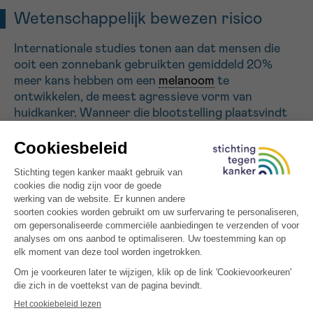
Wetenschappelijk bewezen risico
Internationale studies tonen aan dat mensen die
ooit een zonnebank gebruikten gemiddeld 20%
meer kans hebben om een
melanoom
te
ontwikkelen, de meest agressieve vorm van
huidkanker. Wanneer die blootstelling plaatsvindt
vóór de leeftijd van 35 jaar, verdubbelt het risico
bijna.
Naar schatting kunnen jaarlijks ongeveer 143
gevallen van
melanoom
in België worden
toegeschreven aan het gebruik van zonnebanken.
Bovendien classificeert het Internationaal
Agentschap voor Kankeronderzoek (IARC) van de
Wereldgezondheidsorganisatie (WHO)
zonnebanken als kankerverwekkend van categorie
1, net zoals tabak en asbest. Zelfs toestellen die
voldoen aan de technische normen kunnen zes tot
vijftien keer krachtiger zijn dan de middagzon aan