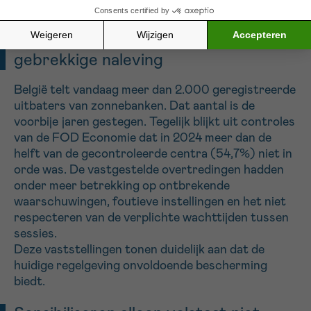
de Middellandse Zee.
Onvoldoende regelgeving en
gebrekkige naleving
België telt vandaag meer dan 2.000 geregistreerde
uitbaters van zonnebanken. Dat aantal is de
voorbije jaren gestegen. Tegelijk blijkt uit controles
van de FOD Economie dat in 2024 meer dan de
helft van de gecontroleerde centra (54,7%) niet in
orde was. De vastgestelde overtredingen hadden
onder meer betrekking op ontbrekende
waarschuwingen, foutieve instellingen en het niet
respecteren van de verplichte wachttijden tussen
sessies.
Deze vaststellingen tonen duidelijk aan dat de
huidige regelgeving onvoldoende bescherming
biedt.