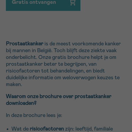
Gratis ontvangen
Ja, stuur mij de nieuwsbrief
16h-18h
VOORNAAM
Verder
Prostaatkanker
is de meest voorkomende kanker
EMAIL
bij mannen in België. Toch blijft deze ziekte vaak
onderbelicht. Onze gratis brochure helpt je om
prostaatkanker beter te begrijpen, van
risicofactoren tot behandelingen, en biedt
MIJN VRAAG
duidelijke informatie om weloverwogen keuzes te
maken.
Waarom onze brochure over prostaatkanker
downloaden?
Ja, stuur mij de nieuwsbrief
In deze brochure lees je:
Ik aanvaard de
gebruiksvoorwaarden
*VERPLICHT VELD
Wat de
risicofactoren
zijn: leeftijd, familiale