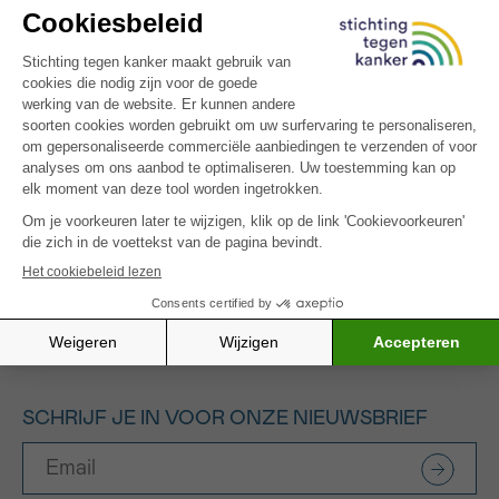
Vul je
naam
en
e-mailadres
in. Je ontvangt de
PDF-
brochure over prostaatkanker
binnen enkele
minuten in je mailbox.
Een waardevolle gids voor mannen en hun
omgeving
Of je nu zelf getroffen bent, iemand ondersteunt of
gewoon goed geïnformeerd wil zijn: deze brochure
biedt heldere, betrouwbare en toegankelijke
informatie.
👉 Lees ook meer over de verschillende soorten
prostaatkanker voor een dieper inzicht.
SCHRIJF JE IN VOOR ONZE NIEUWSBRIEF