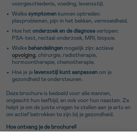
voorgeschiedenis, voeding, levensstijl.
Sturen
Welke
symptomen
kunnen optreden:
plasproblemen, pijn in het bekken, vermoeidheid.
Hoe het
onderzoek en de diagnose
verlopen:
PSA-test, rectaal onderzoek, MRI, biopsie.
Welke
behandelingen
mogelijk zijn: actieve
opvolging
, chirurgie, radiotherapie,
hormoontherapie, chemotherapie.
Hoe je je
levensstijl kunt aanpassen
om je
gezondheid te ondersteunen.
Deze brochure is bedoeld voor alle mannen,
ongeacht hun leeftijd, en ook voor hun naasten. Ze
helpt je om de juiste vragen te stellen aan je arts en
om actief betrokken te zijn bij je gezondheid.
Hoe ontvang je de brochure?