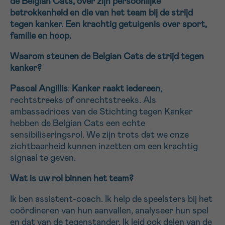
de Belgian Cats, over zijn persoonlijke
betrokkenheid en die van het team bij de strijd
16h-18h
tegen kanker. Een krachtig getuigenis over sport,
familie en hoop.
VOORNAAM
Verder
Waarom steunen de Belgian Cats de strijd tegen
kanker?
EMAIL
Pascal Angillis
:
Kanker raakt iedereen
,
rechtstreeks of onrechtstreeks. Als
ambassadrices van de Stichting tegen Kanker
hebben de Belgian Cats een echte
MIJN VRAAG
sensibiliseringsrol. We zijn trots dat we onze
zichtbaarheid kunnen inzetten om een krachtig
signaal te geven.
Wat is uw rol binnen het team?
Ja, stuur mij de nieuwsbrief
Ik ben assistent-coach. Ik help de speelsters bij het
Ik aanvaard de
gebruiksvoorwaarden
coördineren van hun aanvallen, analyseer hun spel
*VERPLICHT VELD
en dat van de tegenstander. Ik leid ook delen van de