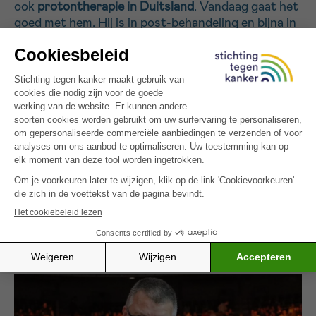
ook
protontherapie in Duitsland
. Vandaag gaat het
goed met hem. Hij is in post-behandeling en bijna in
remissie. Maar het heeft ons diep geraakt.
Welke boodschap wilt u meegeven aan andere
ouders?
Blijf positief.
Dat is essentieel. Zelfs in de
donkerste momenten moet je hoop houden. Steun,
luisteren en empathie maken een wereld van
verschil. En vooral: aarzel niet om hulp te vragen.
🔗
Meer weten over de rol van sport bij kanker?
Lees hoe aangepaste lichaamsbeweging de
levenskwaliteit tijdens en na de behandeling kan
verbeteren
.