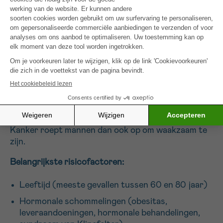
een vroege opsporing echt het verschil maken in
behandeling, overleving en
opvolging
.
”
– Dr. Veronique Le Ray, medisch directeur
Stichting tegen Kanker
Risicofactoren en symptomen om op te letten
Weten of je risico loopt of bepaalde symptomen
moet laten onderzoeken, is essentieel voor een
tijdige diagnose. Dat is van levensbelang voor best
mogelijke overlevingskansen. Stichting tegen
Kanker roept mannen dan ook op om waakzaam te
zijn.
Belangrijkste risicofactoren:
Leeftijd (meeste gevallen tussen 60 en 80 jaar)
Hormonale schommelingen (obesitas,
leveraandoeningen, hormonale behandelingen,