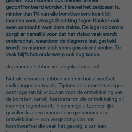
gezien. Toch kunnen ook mannen ermee
geconfronteerd worden. Hoewel het zeldzaam is,
16h-18h
minder dan 1% van alle borstkankers komt bij
mannen voor, vraagt Stichting tegen Kanker ook
VOORNAAM
even aandacht voor deze ziekte. De lage incidentie
Verder
zorgt er namelijk voor dat het risico vaak wordt
onderschat, waardoor de diagnose laat gesteld
wordt en mannen zich soms geïsoleerd voelen. Te
EMAIL
vaak blijft het onderwerp ook nog taboe.
Ja, mannen hebben wel degelijk borsten!
MIJN VRAAG
Net als vrouwen hebben mannen borstweefsel,
melkgangen en tepels. Tijdens de puberteit zorgen
oestrogenen bij vrouwen voor de ontwikkeling van
de borsten, terwijl testosteron die ontwikkeling bij
mannen tegenhoudt. In sommige uitzonderlijke
gevallen kunnen mannen een gynaecomastie
Ja, stuur mij de nieuwsbrief
ontwikkelen — een vergroting van het
Ik aanvaard de
gebruiksvoorwaarden
borstweefsel die vaak het gevolg is van een
*VERPLICHT VELD