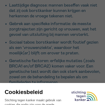
Laattijdige diagnose: mannen beseffen vaak niet
dat zij ook borstkanker kunnen krijgen en
herkennen de vroege tekenen niet.
Gebrek aan specifieke informatie: de meeste
zorgtrajecten zijn gericht op vrouwen, wat het
gevoel van uitsluiting bij mannen versterkt.
Sociaal taboe: borstkanker wordt foutief gezien
als een ‘vrouwenziekte’, waardoor het
moeilijk(er) blijft om erover te praten.
Genetische factoren: erfelijke mutaties (zoals
BRCA1 en/of BRCA2) komen vaker voor. Een
genetische test wordt dan ook sterk aanbevolen,
zowel om de behandeling te bepalen als om
familieleden te informeren.
“
Veel mannen beseffen niet dat ze borstkanker
kunnen krijgen, en wanneer ze de diagnose krijgen,
durven ze er vaak niet over praten. Nochtans kan