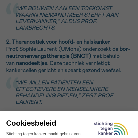
“WE BOUWEN AAN EEN TOEKOMST
WAARIN NIEMAND MEER STERFT AAN
LEVERKANKER,” ALDUS PROF.
LAMBRECHTS.
2. Theranostiek voor hoofd- en halskanker
Prof. Sophie Laurent (UMons) onderzoekt de
bor-
neutronenvangsttherapie (BNCT)
met behulp
van
nanodeeltjes
. Deze techniek vernietigt
kankercellen gericht en spaart gezond weefsel.
“WE WILLEN PATIËNTEN EEN
EFFECTIEVERE EN MENSELIJKERE
BEHANDELING BIEDEN,” ZEGT PROF.
LAURENT.
3. Vroegere en betere diagnose van
schildklierkanker
Prof. Maxime Tarabichi (ULB)
onderzoekt
schildkliertumoren
op celniveau om