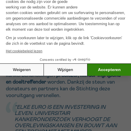
beter te voorspellen welke goedaardige knobbels
kunnen ontaarden in kanker.
“WE WILLEN HET VERBAND BEGRIJPEN
TUSSEN NATUURLIJKE
CELVERANDERINGEN EN HET ONTSTAAN
VAN KANKER,” LEGT HIJ UIT.
Naar een menselijkere toekomst
Deze projecten tonen aan dat
kankerbehandelingen
preciezer, minder ingrijpend
en doeltreffender
worden. Dankzij de steun van
donateurs en partners kan de Stichting deze
vooruitgang versnellen.
“ELKE EURO IS EEN INVESTERING IN
LEVEN. UNIVERSITAIR
KANKERONDERZOEK VERHOOGT DE
OVERLEVINGSKANSEN EN BOUWT AAN