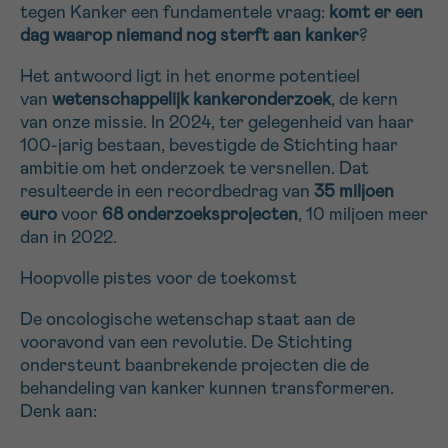
tegen Kanker een fundamentele vraag:
komt er een
16h-18h
dag waarop niemand nog sterft aan kanker
?
VOORNAAM
Het antwoord ligt in het enorme potentieel
van
wetenschappelijk kankeronderzoek
, de kern
Verder
van onze missie. In 2024, ter gelegenheid van haar
100-jarig bestaan, bevestigde de Stichting haar
ambitie om het onderzoek te versnellen. Dat
EMAIL
resulteerde in een recordbedrag van
35 miljoen
euro
voor
68 onderzoeksprojecten
, 10 miljoen meer
dan in 2022.
MIJN VRAAG
Hoopvolle pistes voor de toekomst
De oncologische wetenschap staat aan de
vooravond van een revolutie. De Stichting
ondersteunt baanbrekende projecten die de
behandeling van kanker kunnen transformeren.
Ja, stuur mij de nieuwsbrief
Denk aan:
Ik aanvaard de
gebruiksvoorwaarden
*VERPLICHT VELD