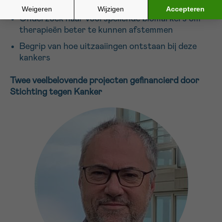
Inzicht in resistentie tegen behandelingen
Onderzoek naar voorspellende biomarkers om
therapieën beter te kunnen afstemmen
Begrip van hoe uitzaaiingen ontstaan bij deze
kankers
Twee veelbelovende projecten gefinancierd door
Stichting tegen Kanker