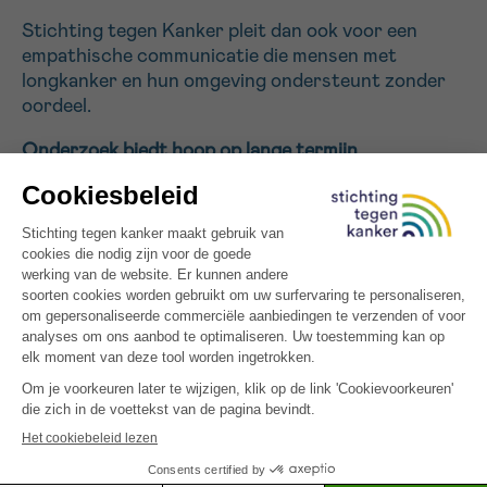
Stichting tegen Kanker pleit dan ook voor een
empathische communicatie die mensen met
longkanker en hun omgeving ondersteunt zonder
oordeel.
Onderzoek biedt hoop op lange termijn
De huidige behandelingen zijn sterk geëvolueerd,
maar nog onvoldoende effectief door de
complexiteit van longkanker en de weerstand tegen
sommige therapieën. Stichting tegen Kanker
financiert daarom innovatieve en veelbelovende
onderzoeksprojecten, waaronder:
Onderzoek naar specifieke genetische mutaties
die longkanker veroorzaken
Ontwikkeling van immunotherapie en gerichte
behandelingen