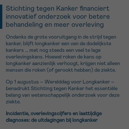
Stichting tegen Kanker financiert
16h-18h
innovatief onderzoek voor betere
VOORNAAM
behandeling en meer overleving
Verder
Ondanks de grote vooruitgang in de strijd tegen
kanker, blijft longkanker een van de dodelijkste
EMAIL
kankers … met nog steeds een veel te lage
overlevingskans. Hoewel roken de kans op
longkanker aanzienlijk verhoogt, krijgen niet alleen
mensen die roken (of gerookt hebben) de ziekte.
MIJN VRAAG
Op 1 augustus – Werelddag voor Longkanker –
benadrukt Stichting tegen Kanker het essentiële
belang van wetenschappelijk onderzoek voor deze
ziekte.
Ja, stuur mij de nieuwsbrief
Incidentie, overlevingscijfers en laattijdige
Ik aanvaard de
gebruiksvoorwaarden
diagnoses: de uitdagingen bij longkanker
*VERPLICHT VELD