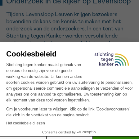
Onderzoek in de kijker op Levensloop
Tijdens Levensloop Leuven krijgen bezoekers
bovendien de kans om kennis te maken met het
onderzoek van de onderzoekers. In een tent van
Stichting tegen Kanker worden verschillende
onderzoeksprojecten voorgesteld via posters,
flyers en QR-codes die linken naar korte filmpjes
waarin onderzoekers zelf uitleg geven over hun
werk.
Onder meer de onderzoeksgroepen van:
• Prof. Jan Remsik (CCB)
• Prof. Gabriele Bergers (CCB)
• Prof. Georg Halder (CCB)
• Prof. Max Mazzone (CCB)
• Prof. Kim De Keersmaecker (LKI)
• Prof. Sandra Nuyts (LKI)
• Prof. Christine Desmedt (LKI)