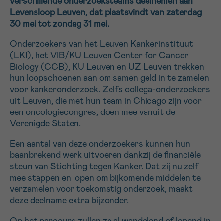
verschillende onderzoeksteams deelnemen aan
Levensloop Leuven, dat plaatsvindt van zaterdag
16h-18h
30 mei tot zondag 31 mei.
VOORNAAM
Onderzoekers van het Leuven Kankerinstituut
Verder
(LKI), het VIB/KU Leuven Center for Cancer
Biology (CCB), KU Leuven en UZ Leuven trekken
hun loopschoenen aan om samen geld in te zamelen
EMAIL
voor kankeronderzoek. Zelfs collega-onderzoekers
uit Leuven, die met hun team in Chicago zijn voor
een oncologiecongres, doen mee vanuit de
Verenigde Staten.
MIJN VRAAG
Een aantal van deze onderzoekers kunnen hun
baanbrekend werk uitvoeren dankzij de financiële
steun van Stichting tegen Kanker. Dat zij nu zelf
mee stappen en lopen om bijkomende middelen te
verzamelen voor toekomstig onderzoek, maakt
Ja, stuur mij de nieuwsbrief
deze deelname extra bijzonder.
Ik aanvaard de
gebruiksvoorwaarden
*VERPLICHT VELD
Op het parcours zullen ze al wandelend of lopend in