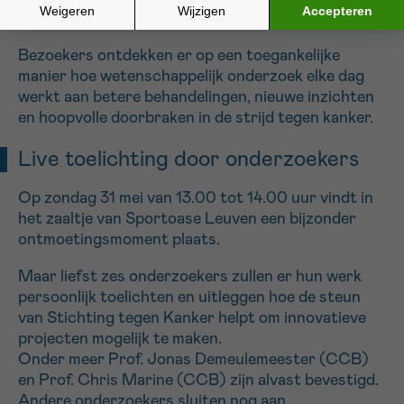
stellen hun onderzoek voor aan het grote publiek.
Bezoekers ontdekken er op een toegankelijke
manier hoe wetenschappelijk onderzoek elke dag
werkt aan betere behandelingen, nieuwe inzichten
en hoopvolle doorbraken in de strijd tegen kanker.
Live toelichting door onderzoekers
Op zondag 31 mei van 13.00 tot 14.00 uur vindt in
het zaaltje van Sportoase Leuven een bijzonder
ontmoetingsmoment plaats.
Maar liefst zes onderzoekers zullen er hun werk
persoonlijk toelichten en uitleggen hoe de steun
van Stichting tegen Kanker helpt om innovatieve
projecten mogelijk te maken.
Onder meer Prof. Jonas Demeulemeester (CCB)
en Prof. Chris Marine (CCB) zijn alvast bevestigd.
Andere onderzoekers sluiten nog aan.