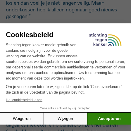
los en dan voel je je niet langer veilig. Maar
ondertussen heb ik alleen nog maar goed nieuws
gekregen.”
De moeilijkste momenten
Het verlies van haar haar en wenkbrauwen was
bijzonder zwaar. “Ik herkende mezelf niet meer in de
spiegel en vroeg me af waar Typhanie gebleven was.
Inmiddels heb ik mezelf deels teruggevonden en ben
ik anders gaan nadenken over het leven. Ik maak me
minder druk en heb meer respect gekregen voor
elke dag want het kan zo voorbij zijn.”
Onmisbare steun
Typhanie benadrukt de onschatbare steun die ze
ontving. “De ouders van de vriendjes van mijn
kinderen op school en de crèchekinderen kwamen
dagelijks met eten en bloemen. Onze vrienden en