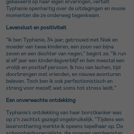
gebaseerd op haar eigen ervaringen, vertelt
16h-18h
Typhanie openhartig over de uitdagingen en mooie
momenten die ze onderweg tegenkwam.
VOORNAAM
Levenslust en positiviteit
Verder
“Ik ben Typhanie, 34 jaar, getrouwd met Niek en
moeder van twee kinderen, een zoon van bijna
EMAIL
zeven en een dochter van negen,” begint ze. “Ik run
al elf jaar een kinderdagverblijf en ben meestal een
vrolijk en positief persoon. Ik hou van lachen, tijd
doorbrengen met vrienden, en nieuwe avonturen
MIJN VRAAG
beleven. Toch ben ik ook perfectionistisch en
streng voor mezelf, wat soms tot stress leidt.”
Een onverwachte ontdekking
Typhanie’s ontdekking van haar borstkanker was
Ja, stuur mij de nieuwsbrief
op z’n zachtst gezegd ongebruikelijk. “Tijdens een
Ik aanvaard de
gebruiksvoorwaarden
laserontharing merkte ik opeens tepelhaar op. De
*VERPLICHT VELD
schoonheidsspecialiste, die vroeger verpleegster