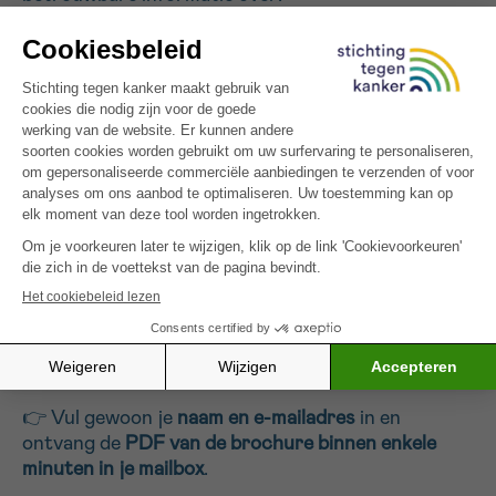
De verschillende
types hodgkinlymfoom
De
risicofactoren
, zoals leeftijd, familiale
voorgeschiedenis of virale infecties zoals hiv
De
symptomen
: gezwollen lymfeklieren,
vermoeidheid, nachtelijk zweten, gewichtsverlies
De
diagnosemethodes
De beschikbare
behandelingen
: chemotherapie,
radiotherapie, immunotherapie
Het
opvolgingstraject
en mogelijke bijwerkingen
Waar je terechtkunt voor
psychosociale
ondersteuning
👉 Vul gewoon je
naam en e-mailadres
in en
ontvang de
PDF van de brochure binnen enkele
minuten in je mailbox
.