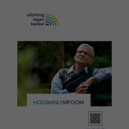
Ja, stuur mij de nieuwsbrief
16h-18h
VOORNAAM
Verder
EMAIL
MIJN VRAAG
Ja, stuur mij de nieuwsbrief
Ik aanvaard de
gebruiksvoorwaarden
*VERPLICHT VELD