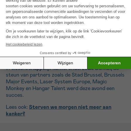
Herbeleef deze prachtige avond ook aan de hand
van onderstaande foto’s:
Samen van Hoop naar Overwinning
Dit event op Wereldkankerdag herinnerde ons
eraan hoe belangrijk het is om te blijven investeren
in
wetenschappelijk kankeronderzoek
. Dankzij de
steun van partners zoals de Stad Brussel, Brussels
Major Events, Laser System Europe, Magic
Monkey en Hangar Talent werd deze avond een
succes.
Lees ook:
Sterven we morgen niet meer aan
kanker?