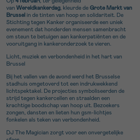
Op
4 februari
, ter gelegenheid
van
Wereldkankerdag
, kleurde de
Grote Markt van
16h-18h
Brussel
in de tinten van hoop en solidariteit. De
Stichting tegen Kanker organiseerde een uniek
VOORNAAM
evenement dat honderden mensen samenbracht
Verder
om steun te betuigen aan kankerpatiënten en de
vooruitgang in kankeronderzoek te vieren.
EMAIL
Licht, muziek en verbondenheid in het hart van
Brussel
Bij het vallen van de avond werd het Brusselse
MIJN VRAAG
stadhuis omgetoverd tot een indrukwekkend
lichtspektakel. De projecties symboliseerden de
strijd tegen kankercellen en straalden een
krachtige boodschap van hoop uit. Bezoekers
zongen, dansten en lieten hun gsm-lichtjes
fonkelen als teken van verbondenheid.
Ja, stuur mij de nieuwsbrief
Ik aanvaard de
gebruiksvoorwaarden
DJ The Magician zorgt voor een onvergetelijke
*VERPLICHT VELD
sfeer