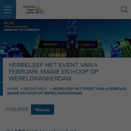
IN DE STRIJD TEGEN KANKER STA
TERUG
JE NIET ALLEEN
EMAIL
geen enkele diagnose
Professionele medewerkers beantwoorden je vragen
HERBELEEF HET EVENT VAN 4
Contacteer ons gratis
FEBRUARI: MAGIE EN HOOP OP
Afspraak
Vraag
Gegevens
Bevestiging
NAAM
WERELDKANKERDAG
Bel ons op 0800 15 802
ma-vrij 9u tot 18u
HOME
>
MEDIATHEEK
>
HERBELEEF HET EVENT VAN 4 FEBRUARI:
KIES DE TIJDSSPANNE VAN JE AFSPRAAK
MAGIE EN HOOP OP WERELDKANKERDAG
Via ons
9h-11h
contactformulier
VOORNAAM
Nieuws
11.02.2025
TERUG
11h-13h
Ik wil graag opgebeld worden
NAAM
13h-16h
Meer weten over Kankerinfo