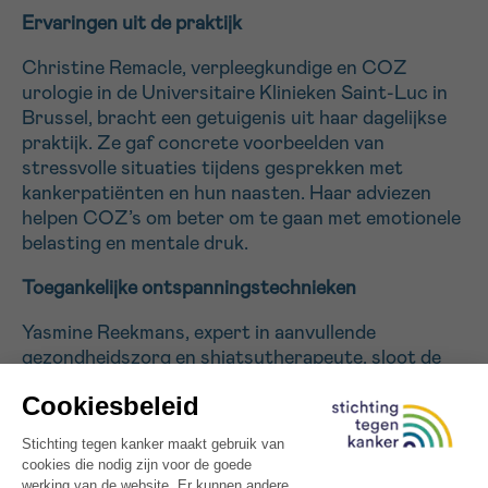
Ervaringen uit de praktijk
Sturen
Christine Remacle, verpleegkundige en COZ
urologie in de Universitaire Klinieken Saint-Luc in
Brussel, bracht een getuigenis uit haar dagelijkse
praktijk. Ze gaf concrete voorbeelden van
stressvolle situaties tijdens gesprekken met
kankerpatiënten en hun naasten. Haar adviezen
helpen COZ’s om beter om te gaan met emotionele
belasting en mentale druk.
Toegankelijke ontspanningstechnieken
Yasmine Reekmans, expert in aanvullende
gezondheidszorg en shiatsutherapeute, sloot de
dag af met praktische oefeningen. Ze leerde de
deelnemers eenvoudige technieken aan zoals
ademhalingsoefeningen, mindfulness en
hartcoherentie. Deze methodes zijn subtiel en
kunnen op elk moment toegepast worden om