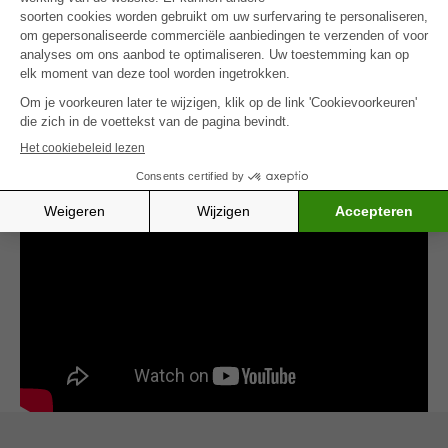
innerlijke rust te herstellen.
Het
COZ Symposium 2020
bood zo een
waardevolle mix van theorie, praktijk en zelfzorg.
Wil je meer weten over welzijn op het werk in de
oncologische zorg? Bezoek dan deze pagina op
kanker.be.