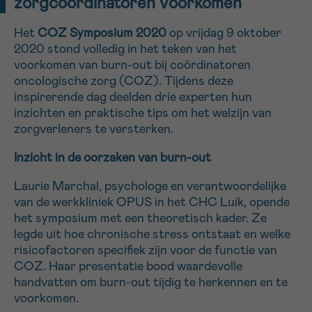
zorgcoördinatoren voorkomen
16h-18h
Het
COZ Symposium 2020
op vrijdag 9 oktober
2020 stond volledig in het teken van het
VOORNAAM
voorkomen van burn-out bij coördinatoren
Verder
oncologische zorg (COZ). Tijdens deze
inspirerende dag deelden drie experten hun
inzichten en praktische tips om het welzijn van
EMAIL
zorgverleners te versterken.
Inzicht in de oorzaken van burn-out
MIJN VRAAG
Laurie Marchal, psychologe en verantwoordelijke
van de werkkliniek OPUS in het CHC Luik, opende
het symposium met een theoretisch kader. Ze
legde uit hoe chronische stress ontstaat en welke
risicofactoren specifiek zijn voor de functie van
COZ. Haar presentatie bood waardevolle
Ja, stuur mij de nieuwsbrief
handvatten om burn-out tijdig te herkennen en te
Ik aanvaard de
gebruiksvoorwaarden
voorkomen.
*VERPLICHT VELD