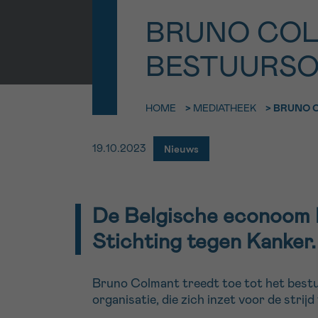
9h-11h
BRUNO COL
Bel ons o
EMAIL
ma-vrij 9u
BESTUURS
Ik wil gra
MIJN VRAAG
HOME
>
MEDIATHEEK
>
BRUNO 
worden
Nieuws
19.10.2023
Ja, stuur mij d
Ik aanvaard de
De Belgische econoom 
*VERPLICHT VELD
Stichting tegen Kanker.
Bruno Colmant treedt toe tot het bestuu
organisatie, die zich inzet voor de strijd