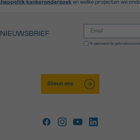
chappelijk kankeronderzoek
en welke projecten we ond
 NIEUWSBRIEF
Ik aanvaard de
gebruiksvoor
Steun ons