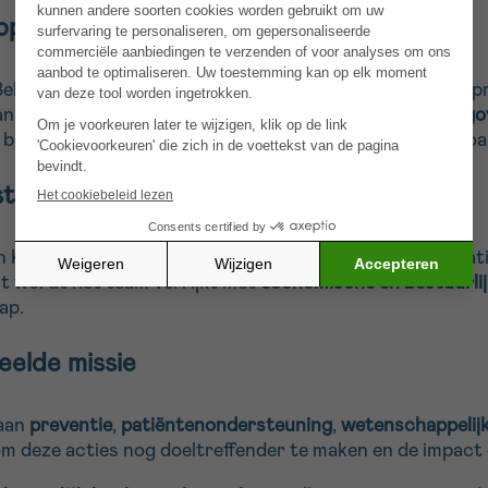
pelijke betrokkenheid
lgische econoom, doctor in de toegepaste economie, p
an ervaring mee op het vlak van
financiën, strategie en g
bij te dragen aan
maatschappelijk relevante thema’s
, zo
terkte expertise
n Kanker bepaalt de
strategische koers
van de organisati
t wordt het team verrijkt met
economische en bestuurlij
ap.
eelde missie
 aan
preventie
,
patiëntenondersteuning
,
wetenschappelij
om deze acties nog doeltreffender te maken en de impact