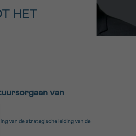
16h-18h
T HET
er
erder
er
turen
tuursorgaan van
ng van de strategische leiding van de