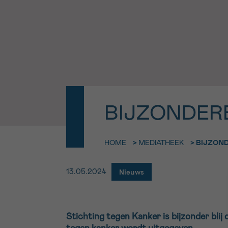
9h-11h
Bel ons o
EMAIL
ma-vrij 9u
Ik wil gra
MIJN VRAAG
worden
BIJZONDER
Ja, stuur mij d
Ik aanvaard de
HOME
>
MEDIATHEEK
>
BIJZOND
*VERPLICHT VELD
Nieuws
13.05.2024
Stichting tegen Kanker is bijzonder blij