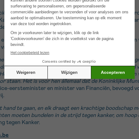
nciën Vincent Van Peteghem de nieuwste Belgische 2 eu
 Kanker in België” en is zowel een eerbetoon aan alle org
edereen die met de ziekte te maken krijgt.
2 euromunt gewijd aan een beweging, een bewustzijn, een
van de strijd tegen kanker in België!
ds personen, gebeurtenissen en organisaties met een gr
dat niet anders. Want voor mensen die geconfronteerd w
 Het zijn onze artsen, onderzoekers, maar ook duizenden v
voor staan. Het is voor hen állemaal dat de Koninklijke M
ce-eersteminister en minister van Financiën, bevoegd vo
j.
 hand te gaan, en elk draagt een krachtige boodschap me
hten moeten bundelen in de strijd tegen kanker, om hoop 
ng tegen Kanker.
.be