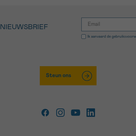
 NIEUWSBRIEF
Ik aanvaard de
gebruiksvoor
Steun ons