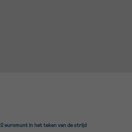
16h-18h
er
erder
er
turen
 2 euromunt in het teken van de strijd