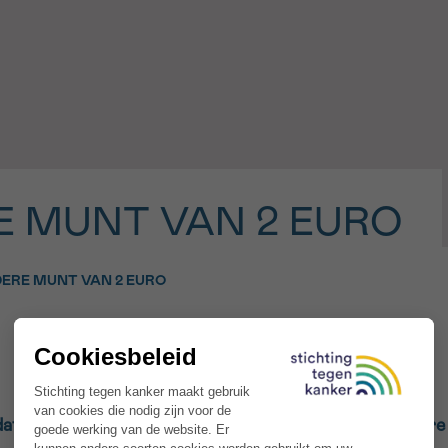
11h-13h
13h-16h
p 0800 15 802
Via ons
 tot 18u
contactformuli
V
ag opgebeld
Meer weten ov
Kankerinfo
E MUNT VAN 2 EURO
e nieuwsbrief
gebruiksvoorwaarden
S
ERE MUNT VAN 2 EURO
 dat in het jaar van haar 100ste verjaardag een bijzondere