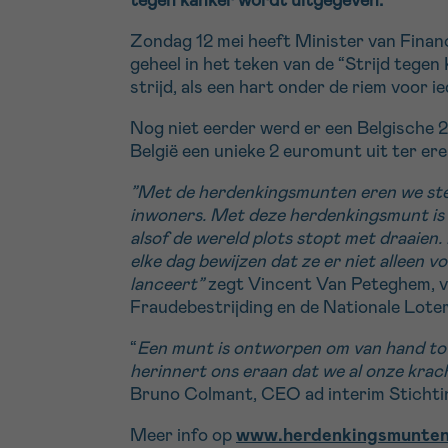
tegen kanker wordt uitgegeven.
Zondag 12 mei heeft Minister van Fina
geheel in het teken van de “Strijd tegen
strijd, als een hart onder de riem voor i
Nog niet eerder werd er een Belgische 
België een unieke 2 euromunt uit ter ere 
”Met de herdenkingsmunten eren we stee
inwoners. Met deze herdenkingsmunt is 
alsof de wereld plots stopt met draaien.
elke dag bewijzen dat ze er niet alleen 
lanceert”
zegt Vincent Van Peteghem, vi
Fraudebestrijding en de Nationale Loteri
“
Een munt is ontworpen om van hand tot
herinnert ons eraan dat we al onze krac
Bruno Colmant, CEO ad interim Stichti
Meer info op
www.herdenkingsmunten