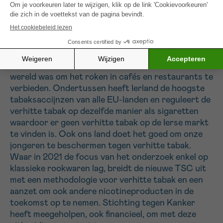
rookverbod op horecaterrassen en het afschaffen
van rookkamers, kunnen de score verder
verbeteren.
Ierland staat met 80 punten op de eerste plaats bij
deze nieuwe TCS. Dit is het land dat eerst ter
wereld was om het roken in cafés en restaurants te
verbieden. Ondertussen heeft Ierland de hoogste
tabaksaccijnzen van alle EU-landen en reguleert de
verhitte tabak op dezelfde manier als sigaretten
waardoor er geen verhitte tabak op de Ierse markt
te vinden is. Ook ons land doet het goed om onze
jongeren te beschermen tegen verhitte tabak.
Waar in 2021 de focus van het onderzoek enkel op
klassieke rookwaren lag, breidt de nieuwe TSC uit
met een methodologie voor verhitte tabak en een
aanzet om ook andere nicotineproducten in de
toekomst op te nemen. Stichting tegen Kanker
heeft meegeholpen, ook financieel, om met deze