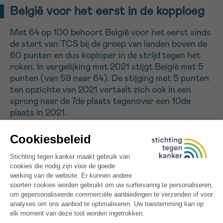
België voor het eerst in de kopploeg
Met 64 op 100 behoort België voor het eerst sinds
de start van TCS bij de groep van landen boven de
60 punten en dus koploper in de strijd tegen het
roken. In vergelijking met 2021 stijgt België met 5
punten (van 59 naar 64). De stijging met 5 punten
ten opzichte van 2021 vertaalt zich ook in een
sprong naar de 7de plaats tegenover een 10de
plaats in 2021.
De vooruitgang is vooral te danken aan hogere
accijnzen en strengere regelgeving rond reclame
en promotie. Zo steeg de prijs van een pakje
sigaretten van een premiummerk van 6,80 euro in
2020 naar 11,50 euro in 2024 (+69%). Daarnaast
werd in 2025 een uitstalverbod voor
tabaksproducten ingevoerd.
Nieuwe aangekondigde maatregelen, zoals een