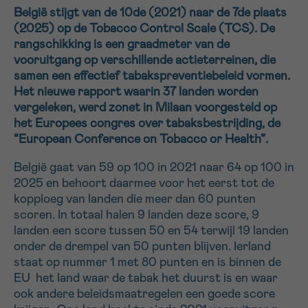
België stijgt van de 10de (2021) naar de 7de plaats
16h-18h
(2025) op de Tobacco Control Scale (TCS). De
rangschikking is een graadmeter van de
VOORNAAM
vooruitgang op verschillende actieterreinen, die
Verder
samen een effectief tabakspreventiebeleid vormen.
Het nieuwe rapport waarin 37 landen worden
vergeleken, werd zonet in Milaan voorgesteld op
EMAIL
het Europees congres over tabaksbestrijding, de
“European Conference on Tobacco or Health”.
België gaat van 59 op 100 in 2021 naar 64 op 100 in
2025 en behoort daarmee voor het eerst tot de
MIJN VRAAG
kopploeg van landen die meer dan 60 punten
scoren. In totaal halen 9 landen deze score, 9
landen een score tussen 50 en 54 terwijl 19 landen
onder de drempel van 50 punten blijven. Ierland
staat op nummer 1 met 80 punten en is binnen de
Ja, stuur mij de nieuwsbrief
EU het land waar de tabak het duurst is en waar
Ik aanvaard de
gebruiksvoorwaarden
ook andere beleidsmaatregelen een goede score
*VERPLICHT VELD