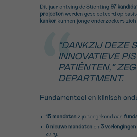
Dit jaar ontving de Stichting
97 kandida
projecten
werden geselecteerd op basis 
kanker
kunnen jonge onderzoekers zich 
“DANKZIJ DEZE
INNOVATIEVE PI
PATIËNTEN,” ZE
DEPARTMENT.
Fundamenteel en klinisch ond
15 mandaten
zijn toegekend aan
fund
6 nieuwe mandaten
en
3 verlengingen
zorg.