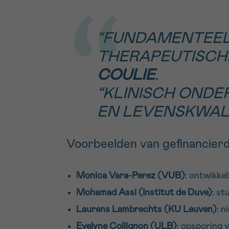
“FUNDAMENTEEL 
THERAPEUTISCH
COULIE
.
“KLINISCH OND
EN LEVENSKWALI
Voorbeelden van gefinancier
Monica Vara-Perez (VUB)
: ontwikke
Mohamad Assi (Institut de Duve)
: st
Laurens Lambrechts (KU Leuven)
: n
Evelyne Collignon (ULB)
: opsporing 