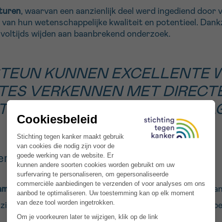
turen
, waarvan een aanzienlijk deel werd ingediend door
van hun wetenschappelijke kwaliteit en potentieel. Dank
voltijds wijden aan baanbrekend onderzoek.
 STEUN KUNNEN EXCELLENTE
STES VERKENNEN MET DIREC
GT
ELS DECOSTER
, PHD, MAN
erzoek: twee complementaire pijlers
amenteel onderzoek
, dat de biologische mechanismen va
zijn bestemd voor
klinisch onderzoek
, dat wetenschappel