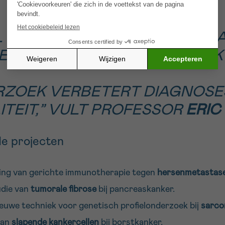
ONDERZOEK LIGT AAN DE BA
E VOORUITGANG,” BENADRU
ERZOEK VERBETERT DIAGNOSE
TEIT,” VULT PROFESSOR
ERIC
de projecten
ling van gerichte immunotherapie tegen
hersenmetastas
udie van
tumorale fibrose
bij pancreaskanker.
ieuwe techniek voor genetisch profielonderzoek bij
sarc
van
slapende kankercellen
bij borstkanker.