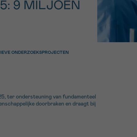
: 9 MILJOEN
16h-18h
er
erder
er
ATIEVE ONDERZOEKSPROJECTEN
turen
25, ter ondersteuning van fundamenteel
tenschappelijke doorbraken en draagt bij