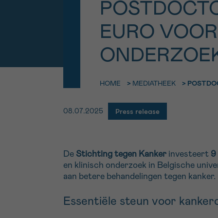
POSTDOCTO
9h-11h
Bel ons o
EMAIL
EURO VOOR 
ma-vrij 9u
ONDERZOE
Ik wil gra
MIJN VRAAG
worden
HOME
>
MEDIATHEEK
>
POSTDOC
Press release
08.07.2025
Ja, stuur mij d
Ik aanvaard de
*VERPLICHT VELD
De
Stichting tegen Kanker
investeert
9
en klinisch onderzoek in Belgische unive
aan betere behandelingen tegen kanker.
Essentiële steun voor kanke