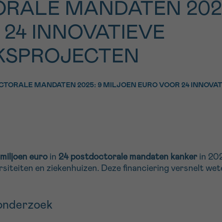
RALE MANDATEN 2025
11h-13h
13h-16h
p 0800 15 802
Via ons
24 INNOVATIEVE
 tot 18u
contactformuli
V
KSPROJECTEN
ag opgebeld
Meer weten ov
Kankerinfo
TORALE MANDATEN 2025: 9 MILJOEN EURO VOOR 24 INNOV
e nieuwsbrief
gebruiksvoorwaarden
S
 miljoen euro
in
24 postdoctorale mandaten kanker
in 20
rsiteiten en ziekenhuizen. Deze financiering versnelt we
ronderzoek