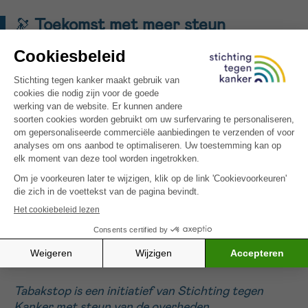
🔭
Toekomst met meer steun
Tabakstop maakt al 20 jaar het verschil. Maar om
aan de stijgende vraag te voldoen, is
meer
structurele steun van de overheid
nodig.
Stichting tegen Kanker roept op om niet alleen
Tabakstop te versterken, maar ook de rol
van
huisartsen, zelfstandige tabakologen en
apothekers
te ondersteunen. Want roken is geen
keuze, maar een
echte verslaving
die aangepaste
zorg vereist.
Naar Tabakstop
Tabakstop is een initiatief van Stichting tegen
Kanker met steun van de overheden.