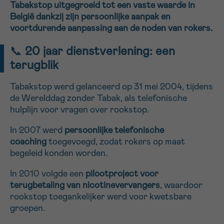
Tabakstop uitgegroeid tot een vaste waarde in
16h-18h
België dankzij zijn persoonlijke aanpak en
voortdurende aanpassing aan de noden van rokers.
VOORNAAM
📞
20 jaar dienstverlening: een
Verder
terugblik
EMAIL
Tabakstop werd gelanceerd op 31 mei 2004, tijdens
de Werelddag zonder Tabak, als telefonische
hulplijn voor vragen over rookstop.
In 2007 werd
persoonlijke telefonische
MIJN VRAAG
coaching
toegevoegd, zodat rokers op maat
begeleid konden worden.
In 2010 volgde een
pilootproject voor
terugbetaling van nicotinevervangers
, waardoor
Ja, stuur mij de nieuwsbrief
rookstop toegankelijker werd voor kwetsbare
Ik aanvaard de
gebruiksvoorwaarden
groepen.
*VERPLICHT VELD