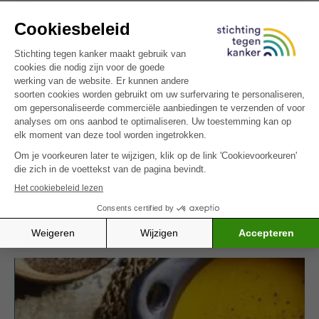
Vervang het wit brood door een andere
broodsoort. Voeg enkele blokjes tomaten toe aan
de salade.
De recepten zijn een idee van Sarah Van Den
Brande. Ze kwamen tot stand in het kader van haar
eindwerk aan de KaHo Sint-Lieven, departement
Voeding & Diëtetiek te Gent, in samenwerking met
Stichting tegen Kanker.
Zin in een ander eiwitrijk vegetarisch gerecht?
Probeer dan zeker onze
dadel-tofu ijs
– een
zachte en voedzame traktatie.
MEER INSPIRATIE