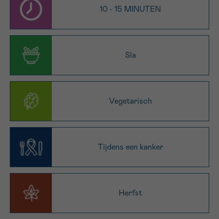
10 - 15 MINUTEN
16h-18h
VOORNAAM
Verder
Sla
EMAIL
Vegetarisch
MIJN VRAAG
Tijdens een kanker
Ja, stuur mij de nieuwsbrief
Herfst
Ik aanvaard de
gebruiksvoorwaarden
*VERPLICHT VELD