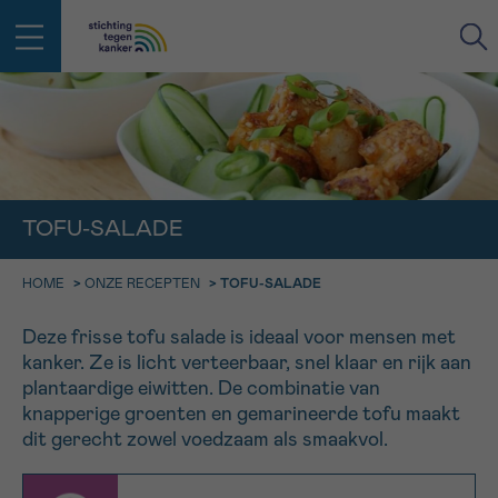
IN DE STRIJD TEGEN KANKER STA
TERUG
JE NIET ALLEEN
EMAIL
geen enkele diagnose
TOFU-SALADE
Professionele medewerkers beantwoorden je vragen
Contacteer ons gratis
HOME
>
ONZE RECEPTEN
>
TOFU-SALADE
Afspraak
Vraag
Gegevens
Bevestiging
NAAM
Bel ons op 0800 15 802
ma-vrij 9u tot 18u
Deze frisse tofu salade is ideaal voor mensen met
KIES DE TIJDSSPANNE VAN JE AFSPRAAK
kanker. Ze is licht verteerbaar, snel klaar en rijk aan
Via ons
plantaardige eiwitten. De combinatie van
9h-11h
contactformulier
VOORNAAM
knapperige groenten en gemarineerde tofu maakt
TERUG
11h-13h
dit gerecht zowel voedzaam als smaakvol.
Ik wil graag opgebeld worden
NAAM
13h-16h
Meer weten over Kankerinfo