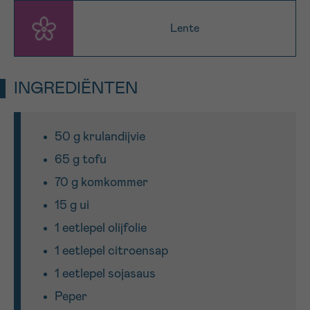
Lente
Sturen
INGREDIËNTEN
50 g krulandijvie
65 g tofu
70 g komkommer
15 g ui
1 eetlepel olijfolie
1 eetlepel citroensap
1 eetlepel sojasaus
Peper