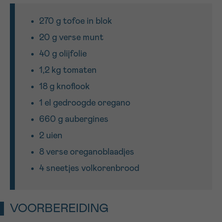
270 g tofoe in blok
Sturen
20 g verse munt
40 g olijfolie
1,2 kg tomaten
18 g knoflook
1 el gedroogde oregano
660 g aubergines
2 uien
8 verse oreganoblaadjes
4 sneetjes volkorenbrood
VOORBEREIDING