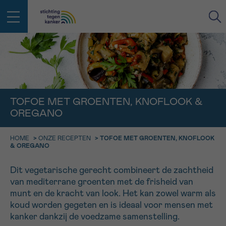
IN DE STRIJD TEGEN KANKER STA
TERUG
JE NIET ALLEEN
EMAIL
TOFOE MET GROENTEN, KNOFLOOK &
geen enkele diagnose
Professionele medewerkers beantwoorden je vragen
OREGANO
Contacteer ons gratis
Afspraak
Vraag
Gegevens
Bevestiging
NAAM
HOME
>
ONZE RECEPTEN
>
TOFOE MET GROENTEN, KNOFLOOK
Bel ons op 0800 15 802
& OREGANO
ma-vrij 9u tot 18u
KIES DE TIJDSSPANNE VAN JE AFSPRAAK
Dit vegetarische gerecht combineert de zachtheid
Via ons
9h-11h
contactformulier
van mediterrane groenten met de frisheid van
VOORNAAM
TERUG
munt en de kracht van look. Het kan zowel warm als
11h-13h
Ik wil graag opgebeld worden
koud worden gegeten en is ideaal voor mensen met
NAAM
kanker dankzij de voedzame samenstelling.
13h-16h
Meer weten over Kankerinfo