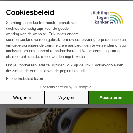
Tips :
Je kunt de rest van de oregano gebruiken in andere
bereidingen, zoals zelf gebakken brood, muffins met
gedroogde tomaten, soep of visterrine.
Dit is een recept van Safae Metmari, tijdens haar
stage diëtiek aan de Iris Ziekenhuizen Zuid, voor de
Hogeschool Lucia de Brouckère in Brussel.
Probeer ook ons recept voor d
adel-tofu ijs
, een
heerlijke optie voor wie extra energie of eetlust
nodig heeft.
MEER INSPIRATIE