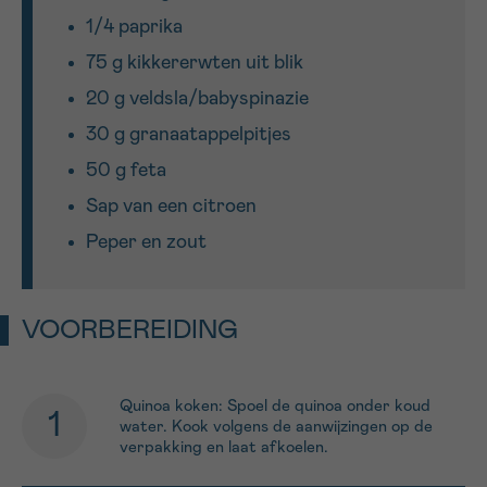
1/4 paprika
75 g kikkererwten uit blik
20 g veldsla/babyspinazie
30 g granaatappelpitjes
50 g feta
Sap van een citroen
Peper en zout
VOORBEREIDING
Quinoa koken: Spoel de quinoa onder koud
water. Kook volgens de aanwijzingen op de
verpakking en laat afkoelen.