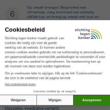
Op smaak brengen: Besprenkel met
citroensap, voeg eventueel een scheutje
olijfolie toe, en breng op smaak met zout en
peper. Meng voorzichtig.
OPGELET: Dit is een recept voor
mensen met kanker. Het is mogelijk rijk
aan calorieën en/of eiwitten, of specifiek
uitgewerkt voor bepaalde klachten
(minder eetlust, misselijkheid,
smaakwijziging, vermoeidheid).
Fan van vegetarische quinoagerechten? Probeer
dan zeker onze
koude salade met quino
a – een
klassieke, voedzame variant.