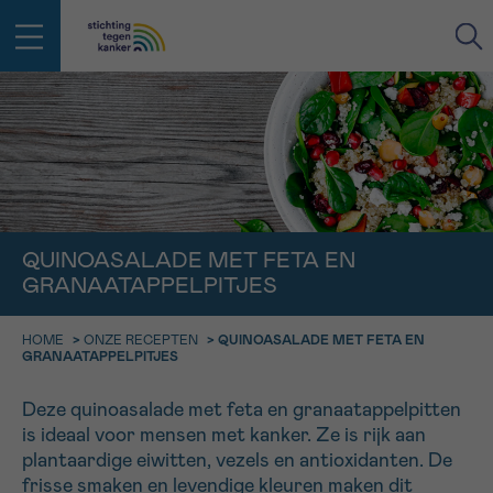
IN DE STRIJD TEGEN KANKER STA
TERUG
JE NIET ALLEEN
EMAIL
geen enkele diagnose
Professionele medewerkers beantwoorden je vragen
QUINOASALADE MET FETA EN
Contacteer ons gratis
GRANAATAPPELPITJES
Afspraak
Vraag
Gegevens
Bevestiging
NAAM
Bel ons op 0800 15 802
ma-vrij 9u tot 18u
HOME
>
ONZE RECEPTEN
>
QUINOASALADE MET FETA EN
KIES DE TIJDSSPANNE VAN JE AFSPRAAK
GRANAATAPPELPITJES
Via ons
9h-11h
contactformulier
VOORNAAM
Deze quinoasalade met feta en granaatappelpitten
TERUG
is ideaal voor mensen met kanker. Ze is rijk aan
11h-13h
Ik wil graag opgebeld worden
plantaardige eiwitten, vezels en antioxidanten. De
NAAM
13h-16h
frisse smaken en levendige kleuren maken dit
Meer weten over Kankerinfo