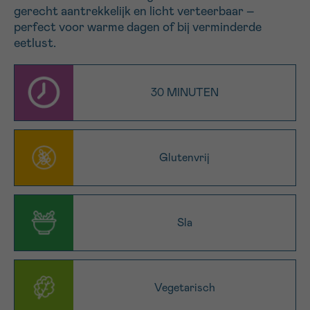
gerecht aantrekkelijk en licht verteerbaar –
16h-18h
perfect voor warme dagen of bij verminderde
eetlust.
VOORNAAM
Verder
30 MINUTEN
EMAIL
Glutenvrij
MIJN VRAAG
Sla
Ja, stuur mij de nieuwsbrief
Ik aanvaard de
gebruiksvoorwaarden
Vegetarisch
*VERPLICHT VELD