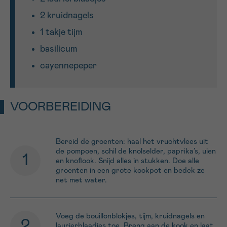
2 kruidnagels
1 takje tijm
basilicum
cayennepeper
VOORBEREIDING
Bereid de groenten: haal het vruchtvlees uit
de pompoen, schil de knolselder, paprika’s, uien
en knoflook. Snijd alles in stukken. Doe alle
groenten in een grote kookpot en bedek ze
net met water.
Voeg de bouillonblokjes, tijm, kruidnagels en
laurierblaadjes toe. Breng aan de kook en laat