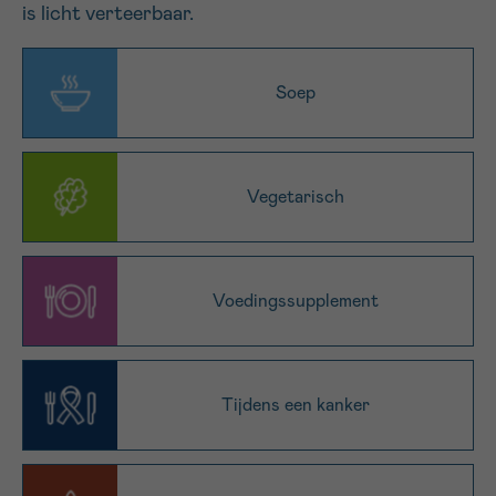
is licht verteerbaar.
16h-18h
VOORNAAM
Soep
Verder
EMAIL
Vegetarisch
MIJN VRAAG
Voedingssupplement
Tijdens een kanker
Ja, stuur mij de nieuwsbrief
Ik aanvaard de
gebruiksvoorwaarden
*VERPLICHT VELD