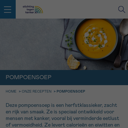
IN DE STRIJD TEGEN KANKER STA
TERUG
JE NIET ALLEEN
EMAIL
geen enkele diagnose
Professionele medewerkers beantwoorden je vragen
Contacteer ons gratis
Afspraak
Vraag
Gegevens
Bevestiging
NAAM
POMPOENSOEP
Bel ons op 0800 15 802
ma-vrij 9u tot 18u
KIES DE TIJDSSPANNE VAN JE AFSPRAAK
HOME
>
ONZE RECEPTEN
>
POMPOENSOEP
Via ons
9h-11h
contactformulier
VOORNAAM
Deze pompoensoep is een herfstklassieker, zacht
TERUG
en rijk van smaak. Ze is speciaal ontwikkeld voor
11h-13h
Ik wil graag opgebeld worden
mensen met kanker, vooral bij verminderde eetlust
NAAM
13h-16h
of vermoeidheid. Ze levert calorieën en eiwitten en
Meer weten over Kankerinfo