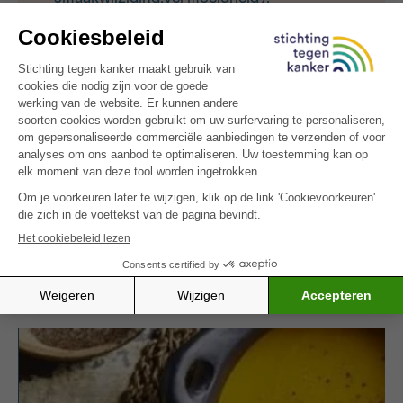
Energie: 386 kcal – Eiwitten: 17.9 g
(voedingswaarde per portie)
BEWAARTIPS
: Bewaar ze maximaal 3 dagen goed
afgedicht in de koelkast (temperatuur lager dan 7
°C). Klop de soepen voor het opdienen nog eens
goed op.
Probeer ook onze
pompoensoep met scampi’s en
sesam-koriander salsa
– een feestelijke en pittige
variant.
MEER INSPIRATIE