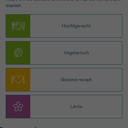
manier.
16h-18h
VOORNAAM
Hoofdgerecht
Verder
EMAIL
Vegetarisch
MIJN VRAAG
Gezond recept
Lente
Ja, stuur mij de nieuwsbrief
Ik aanvaard de
gebruiksvoorwaarden
*VERPLICHT VELD