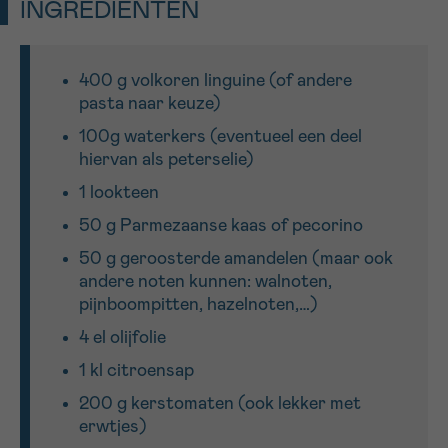
INGREDIËNTEN
Sturen
400 g volkoren linguine (of andere
pasta naar keuze)
100g waterkers (eventueel een deel
hiervan als peterselie)
1 lookteen
50 g Parmezaanse kaas of pecorino
50 g geroosterde amandelen (maar ook
andere noten kunnen: walnoten,
pijnboompitten, hazelnoten,…)
4 el olijfolie
1 kl citroensap
200 g kerstomaten (ook lekker met
erwtjes)