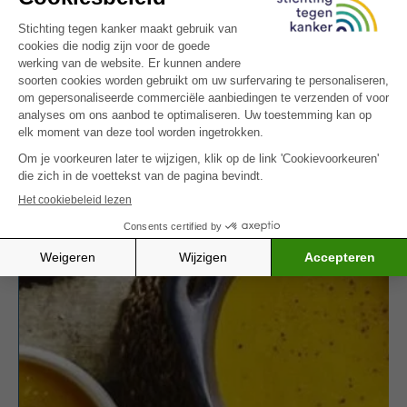
uitgewerkt voor bepaalde klachten
(minder eetlust, misselijkheid,
smaakwijziging, vermoeidheid).
Zin in een ander gerecht met waterkers? Ontdek
dan ook onze
w
aterkerstaart
– een warme,
voedzame optie voor elke dag.
MEER INSPIRATIE