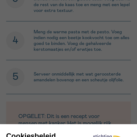
de rest van de kaas toe en meng met een lepel
voor extra textuur.
Meng de warme pasta met de pesto. Voeg
indien nodig een beetje kookvocht toe om alles
goed te binden. Voeg de gehalveerde
kerstomaatjes en/of erwtjes toe.
Serveer onmiddellijk met wat geroosterde
amandelen bovenop en een scheutje olijfolie.
OPGELET: Dit is een recept voor
mensen met kanker. Het is mogelijk rijk
aan calorieën en/of eiwitten, of specifiek