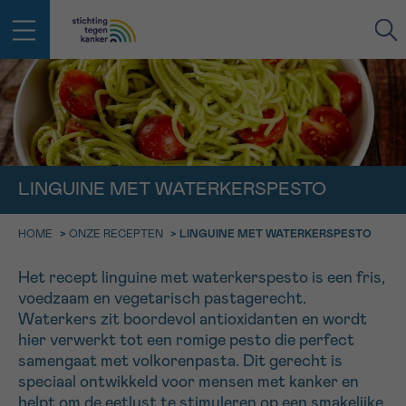
IN DE STRIJD TEGEN KANKER STA
TERUG
JE NIET ALLEEN
EMAIL
geen enkele diagnose
Professionele medewerkers beantwoorden je vragen
LINGUINE MET WATERKERSPESTO
Contacteer ons gratis
HOME
>
ONZE RECEPTEN
>
LINGUINE MET WATERKERSPESTO
Afspraak
Vraag
Gegevens
Bevestiging
NAAM
Bel ons op 0800 15 802
ma-vrij 9u tot 18u
Het recept linguine met waterkerspesto is een fris,
KIES DE TIJDSSPANNE VAN JE AFSPRAAK
voedzaam en vegetarisch pastagerecht.
Via ons
Waterkers zit boordevol antioxidanten en wordt
9h-11h
contactformulier
VOORNAAM
hier verwerkt tot een romige pesto die perfect
TERUG
11h-13h
Ik wil graag opgebeld worden
samengaat met volkorenpasta. Dit gerecht is
speciaal ontwikkeld voor mensen met kanker en
NAAM
13h-16h
Meer weten over Kankerinfo
helpt om de eetlust te stimuleren op een smakelijke