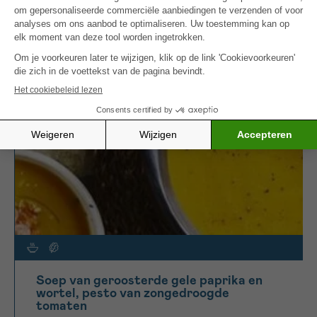
goed op gang helpt.
MEER INSPIRATIE
Soep van geroosterde gele paprika en
wortel, pesto van zongedroogde
tomaten