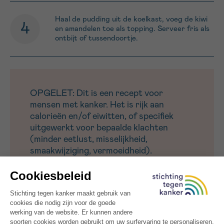
Haal de pudding uit de koelkast, voeg de kiwi
en amandelen toe als topping. Serveer fris als
ontbijt of tussendoortje.
OPGELET: Dit is een recept voor
mensen met kanker. Het is rijk aan
calorieën en/of eiwitten, of specifiek
uitgewerkt voor bepaalde klachten
(minder eetlust, misselijkheid,
smaakwijziging, vermoeidheid).
Zin in een ander zacht en voedzaam ontbijt ?
Probeer dan ook onze
havermoutpapmet
extra
energie – een warm en vullend gerecht dat je dag