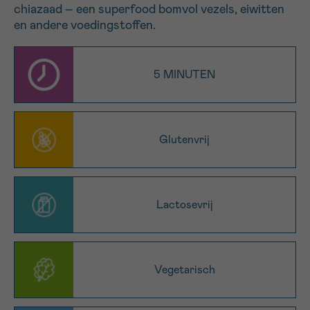
chiazaad – een superfood bomvol vezels, eiwitten
16h-18h
en andere voedingstoffen.
VOORNAAM
Verder
5 MINUTEN
EMAIL
Glutenvrij
MIJN VRAAG
Lactosevrij
Vegetarisch
Ja, stuur mij de nieuwsbrief
Ik aanvaard de
gebruiksvoorwaarden
*VERPLICHT VELD