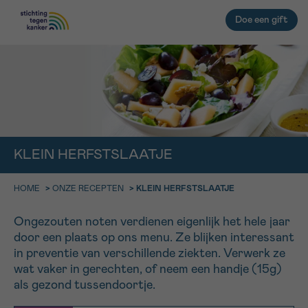
Doe een gift
IN DE STRIJD TEGEN KANKER STA
TERUG
JE NIET ALLEEN
EMAIL
geen enkele diagnose
Professionele medewerkers beantwoorden je vragen
KLEIN HERFSTSLAATJE
Contacteer ons gratis
Afspraak
Vraag
Gegevens
Bevestiging
NAAM
HOME
>
ONZE RECEPTEN
>
KLEIN HERFSTSLAATJE
Bel ons op 0800 15 802
ma-vrij 9u tot 18u
KIES DE TIJDSSPANNE VAN JE AFSPRAAK
Ongezouten noten verdienen eigenlijk het hele jaar
Via ons
door een plaats op ons menu. Ze blijken interessant
9h-11h
contactformulier
VOORNAAM
in preventie van verschillende ziekten. Verwerk ze
TERUG
wat vaker in gerechten, of neem een handje (15g)
11h-13h
Ik wil graag opgebeld worden
als gezond tussendoortje.
NAAM
13h-16h
Meer weten over Kankerinfo