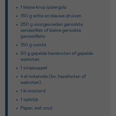
1 kleine krop ijsbergsla
Sturen
150 g witte en blauwe druiven
250 g voorgesneden gerookte
eendenfilet of kleine gerookte
ganzenfilets
150 g comté
50 g gepelde hazelnoten of gepelde
walnoten
1 sinaasappel
4 el notenolie (bv. hazelnoten of
walnoten)
1 kl mosterd
1 sjalotje
Peper, wat zout