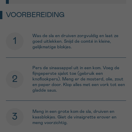
VOORBEREIDING
Was de sla en druiven zorgvuldig en laat ze
goed uitlekken. Snijd de comté in kleine,
gelijkmatige blokjes.
Pers de sinaasappel uit in een kom. Voeg de
fijngeperste sjalot toe (gebruik een
knoflookpers). Meng er de mosterd, olie, zout
en peper door. Klop alles met een vork tot een
gladde saus.
Meng in een grote kom de sla, druiven en
kaasblokjes. Giet de vinaigrette erover en
meng voorzichtig.