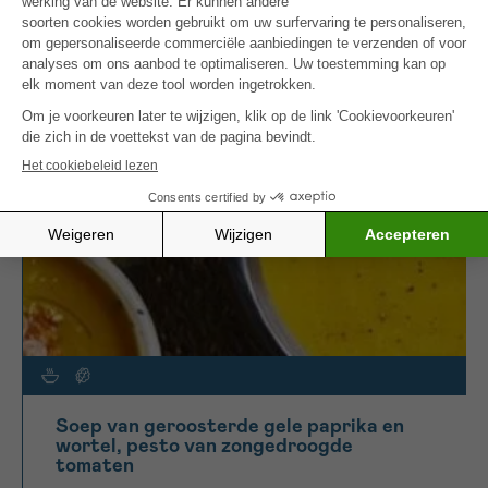
en omega 3.
MEER INSPIRATIE
Soep van geroosterde gele paprika en
wortel, pesto van zongedroogde
tomaten