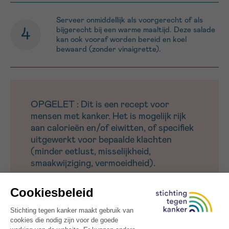
Serveer onmiddellijk als voorgerecht of als
bijgerecht bij een warme maaltijd. Deze salade
kan ook vooraf worden bereid en koel
bewaard (zonder vinaigrette).
OPGELET : Dit is een recept voor
mensen met kanker. Het is mogelijk rijk
aan calorieën en/of eiwitten, of specifiek
uitgewerkt voor bepaalde klachten
(minder eetlust, misselijkheid,
smaakwijziging, vermoeidheid).
Voor een andere seizoenssalade, probeer onze
winterslaatje met bieten
, rijk aan antioxidanten