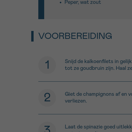
Peper, wat zout
VOORBEREIDING
Snijd de kalkoenfilets in gel
tot ze goudbruin zijn. Haal z
Giet de champignons af en vo
verliezen.
Laat de spinazie goed uitlekk