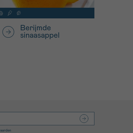
Berijmde
sinaasappel
waarden