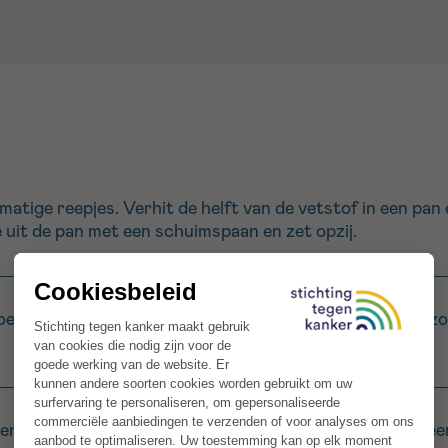
ijkmatige reepjes. Verhit de helft van de vetstof in een p
e uit de pan met een schuimspaan en zet opzij.
eg ze toe aan dezelfde pan. Laat ze 5 minuten bakken zo
en en druk het overtollige vocht eruit met een zeef of ee