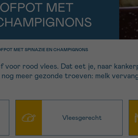
11h-13h
13h-16h
OFPOT MET
p 0800 15 802
Via ons
 CHAMPIGNONS
 tot 18u
contactformuli
V
ag opgebeld
Meer weten ov
Kankerinfo
FPOT MET SPINAZIE EN CHAMPIGNONS
ef voor rood vlees. Dat eet je, naar kanke
ft nog meer gezonde troeven: melk vervang
e nieuwsbrief
gebruiksvoorwaarden
S
Vleesgerecht