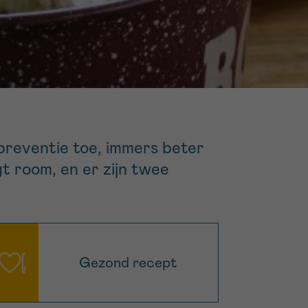
16h-18h
er
erder
er
rpreventie toe, immers beter
t room, en er zijn twee
turen
Gezond recept