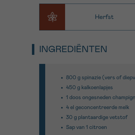
Herfst
INGREDIËNTEN
800 g spinazie (vers of diep
450 g kalkoenlapjes
1 doos ongesneden champign
4 el geconcentreerde melk
30 g plantaardige vetstof
Sap van 1 citroen