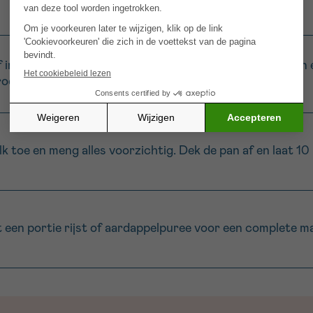
 in een grote pan of stoofpot. Voeg de spinazie, kalkoe
roensap erbij en roer goed door.
toe en meng alles voorzichtig. Dek de pan af en laat 10
een portie rijst of aardappelpuree voor een complete maa