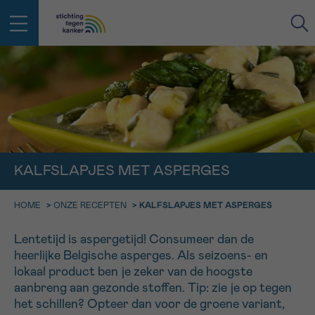
IN DE STRIJD TEGEN KANKER STA
TERUG
JE NIET ALLEEN
EMAIL
geen enkele diagnose
Professionele medewerkers beantwoorden je vragen
Contacteer ons gratis
KALFSLAPJES MET ASPERGES
Afspraak
Vraag
Gegevens
Bevestiging
NAAM
Bel ons op 0800 15 802
HOME
>
ONZE RECEPTEN
>
KALFSLAPJES MET ASPERGES
ma-vrij 9u tot 18u
KIES DE TIJDSSPANNE VAN JE AFSPRAAK
Lentetijd is aspergetijd! Consumeer dan de
Via ons
9h-11h
contactformulier
VOORNAAM
heerlijke Belgische asperges. Als seizoens- en
TERUG
lokaal product ben je zeker van de hoogste
11h-13h
Ik wil graag opgebeld worden
aanbreng aan gezonde stoffen. Tip: zie je op tegen
NAAM
het schillen? Opteer dan voor de groene variant,
13h-16h
Meer weten over Kankerinfo