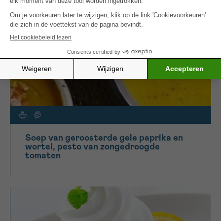
Soep van geroosterde gele paprika en
wortel, pesto van zongedroogde
tomaten