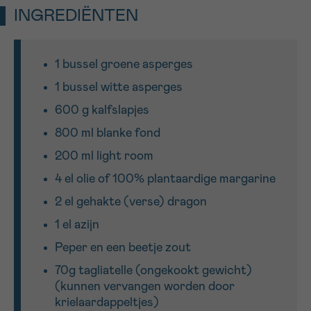
INGREDIËNTEN
Sturen
1 bussel groene asperges
1 bussel witte asperges
600 g kalfslapjes
800 ml blanke fond
200 ml light room
4 el olie of 100% plantaardige margarine
2 el gehakte (verse) dragon
1 el azijn
Peper en een beetje zout
70g tagliatelle (ongekookt gewicht)
(kunnen vervangen worden door
krielaardappeltjes)