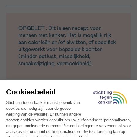
OPGELET : Dit is een recept voor
mensen met kanker. Het is mogelijk rijk
aan calorieën en/of eiwitten, of specifiek
uitgewerkt voor bepaalde klachten
(minder eetlust, misselijkheid,
smaakwijziging, vermoeidheid).
Probeer ook onze
Brusselse filet américain
– een
warme en voedzame maaltijd, rijk aan smaak en
energie.
MEER INSPIRATIE