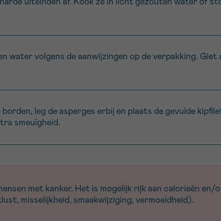
harde uiteinden af. Kook ze in licht gezouten water of s
en water volgens de aanwijzingen op de verpakking. Giet a
e borden, leg de asperges erbij en plaats de gevulde kipfi
xtra smeuïgheid.
sen met kanker. Het is mogelijk rijk aan calorieën en/of
ust, misselijkheid, smaakwijziging, vermoeidheid).