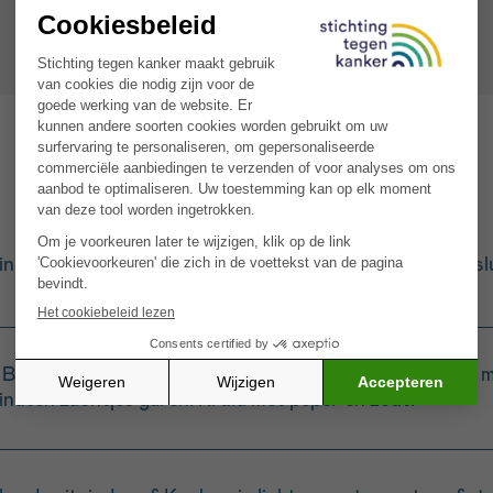
te in om een zakje te vormen. Vul ze met de verse kaas en 
pan. Bak de gevulde kipfilets aan beide kanten goudbruin o
minuten zachtjes garen. Kruid met peper en zout.