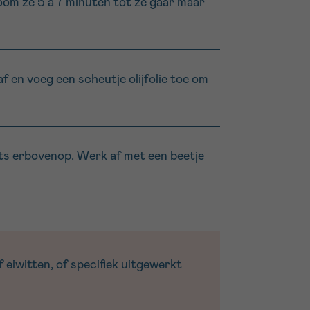
toom ze 5 à 7 minuten tot ze gaar maar
f en voeg een scheutje olijfolie toe om
lets erbovenop. Werk af met een beetje
 eiwitten, of specifiek uitgewerkt