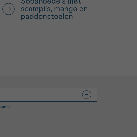
Sobanoedels met
scampi’s, mango en
paddenstoelen
waarden