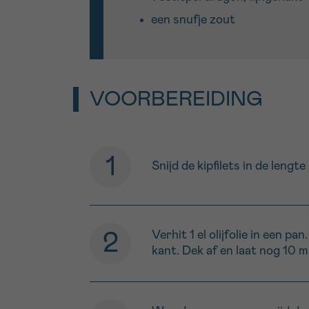
een snufje zout
VOORBEREIDING
Snijd de kipfilets in de leng
Verhit 1 el olijfolie in een 
kant. Dek af en laat nog 10 