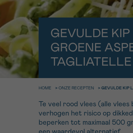
9h-11h
Bel ons o
EMAIL
ma-vrij 9u
GEVULDE KIP
Ik wil gra
MIJN VRAAG
GROENE ASP
worden
TAGLIATELLE
Ja, stuur mij d
Ik aanvaard de
HOME
>
ONZE RECEPTEN
>
GEVULDE KIP 
*VERPLICHT VELD
Te veel rood vlees (alle vlee
verhogen het risico op dikke
beperken tot maximaal 500 gr
een waardevol alternatief.