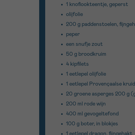
1 knoflookteentje, geperst
olijfolie
200 g paddenstoelen, fijnge
peper
een snufje zout
50 g broodkruim
4 kipfilets
1 eetlepel olijfolie
1 eetlepel Provençaalse krui
20 groene asperges 200 g (gr
200 ml rode wijn
400 ml gevogeltefond
100 g boter, in blokjes
1 eetlepel dragon, fijngehakt