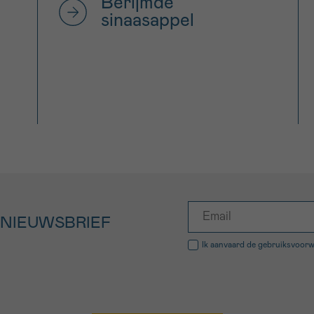
Berijmde
sinaasappel
 NIEUWSBRIEF
Ik aanvaard de
gebruiksvoor