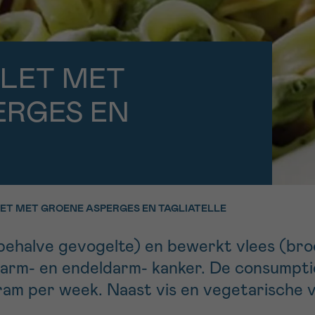
11h-13h
13h-16h
p 0800 15 802
Via ons
 tot 18u
contactformuli
V
 LET MET
ag opgebeld
Meer weten ov
ERGES EN
Kankerinfo
e nieuwsbrief
gebruiksvoorwaarden
S
LET MET GROENE ASPERGES EN TAGLIATELLE
s behalve gevogelte) en bewerkt vlees (bro
darm- en endeldarm- kanker. De consumpti
am per week. Naast vis en vegetarische v