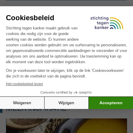
OPGELET: Dit is een recept voor
mensen met kanker. Het is mogelijk rijk
aan calorieën en/of eiwitten, of specifiek
uitgewerkt voor bepaalde klachten
(minder eetlust, misselijkheid,
smaakwijziging, vermoeidheid).
Zin in een andere zeevruchtensalade ? Probeer dan
onze
lauwe Thaise zeevruchtensalade
voor een
pittigere variant.
MEER INSPIRATIE