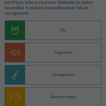
het frisse, licht zure aroma. Makkelijk te maken
16h-18h
bovendien. In kleinere hoeveelheid kan het als
voorgerecht.​
VOORNAAM
Verder
Sla
EMAIL
Visgerecht
MIJN VRAAG
Voorgerecht
Ja, stuur mij de nieuwsbrief
Gezond recept
Ik aanvaard de
gebruiksvoorwaarden
*VERPLICHT VELD