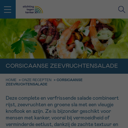
IN DE STRIJD TEGEN KANKER STA
TERUG
JE NIET ALLEEN
EMAIL
geen enkele diagnose
Professionele medewerkers beantwoorden je vragen
CORSICAANSE ZEEVRUCHTENSALADE
Contacteer ons gratis
Afspraak
Vraag
Gegevens
Bevestiging
NAAM
HOME
>
ONZE RECEPTEN
>
CORSICAANSE
Bel ons op 0800 15 802
ZEEVRUCHTENSALADE
ma-vrij 9u tot 18u
KIES DE TIJDSSPANNE VAN JE AFSPRAAK
Via ons
Deze complete en verfrissende salade combineert
9h-11h
contactformulier
VOORNAAM
rijst, zeevruchten en groene sla met een vleugje
TERUG
knoflook en azijn. Ze is bijzonder geschikt voor
11h-13h
Ik wil graag opgebeld worden
mensen met kanker, vooral bij vermoeidheid of
NAAM
verminderde eetlust, dankzij de zachte textuur en
13h-16h
Meer weten over Kankerinfo