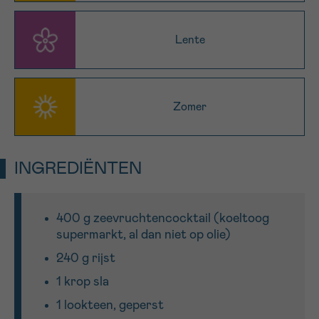
Lente
Sturen
Zomer
INGREDIËNTEN
400 g zeevruchtencocktail (koeltoog
supermarkt, al dan niet op olie)
240 g rijst
1 krop sla
1 lookteen, geperst