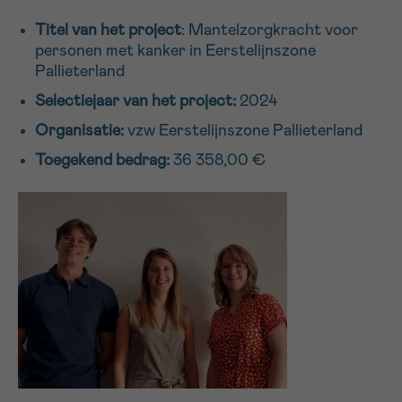
16h-18h
Titel van het project
: Mantelzorgkracht voor
personen met kanker in Eerstelijnszone
VOORNAAM
Pallieterland
Verder
Selectiejaar van het project:
2024
Organisatie:
vzw Eerstelijnszone Pallieterland
EMAIL
Toegekend bedrag:
36 358,00 €
MIJN VRAAG
Ja, stuur mij de nieuwsbrief
Ik aanvaard de
gebruiksvoorwaarden
*VERPLICHT VELD