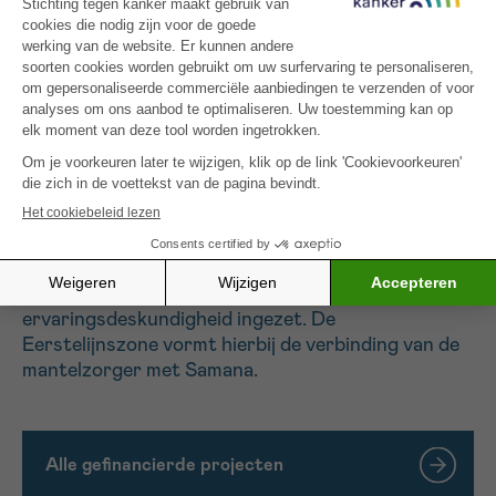
enerzijds inhoudelijke uitwisseling en anderzijds
voor positieve wederzijdse beïnvloeding. De
groepssessies worden vorm gegeven door
Coponcho en de Eerstelijnszone zorgt voor de
coördinatie hiervan. Elke mantelzorger kan gratis
10 sessies volgen, de start hiervan is september
2025.
Wanneer uit de groepssessies blijkt dat er ook
sterke individuele noden zijn; wordt een
ervaringsdeskundige mantelzorger ingeschakeld
via Samana. Hierbij wordt de kracht van
ervaringsdeskundigheid ingezet. De
Eerstelijnszone vormt hierbij de verbinding van de
mantelzorger met Samana.
Alle gefinancierde projecten