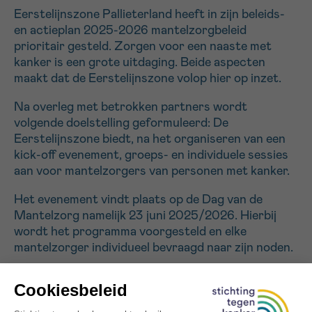
Eerstelijnszone Pallieterland heeft in zijn beleids-
en actieplan 2025-2026 mantelzorgbeleid
Sturen
prioritair gesteld. Zorgen voor een naaste met
kanker is een grote uitdaging. Beide aspecten
maakt dat de Eerstelijnszone volop hier op inzet.
Na overleg met betrokken partners wordt
volgende doelstelling geformuleerd: De
Eerstelijnszone biedt, na het organiseren van een
kick-off evenement, groeps- en individuele sessies
aan voor mantelzorgers van personen met kanker.
Het evenement vindt plaats op de Dag van de
Mantelzorg namelijk 23 juni 2025/2026. Hierbij
wordt het programma voorgesteld en elke
mantelzorger individueel bevraagd naar zijn noden.
Via de groepssessies wordt ontmoeting tussen
mantelzorgers onderling gestimuleerd. Hierbij
vormt het groepsaspect de hefboom voor