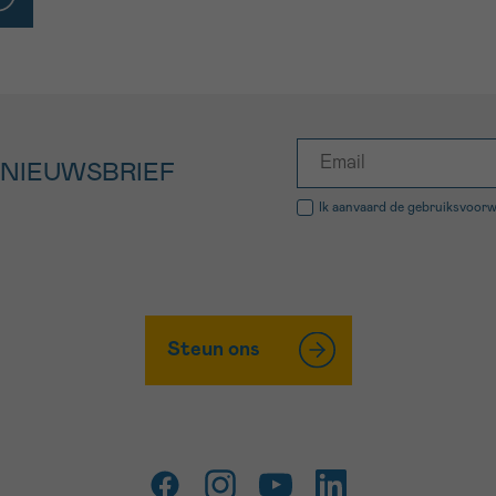
 NIEUWSBRIEF
Ik aanvaard de
gebruiksvoor
Steun ons