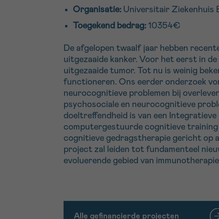
Organisatie:
Universitair Ziekenhuis 
Toegekend bedrag:
10354€
De afgelopen twaalf jaar hebben recente
uitgezaaide kanker. Voor het eerst in d
uitgezaaide tumor. Tot nu is weinig bek
functioneren. Ons eerder onderzoek von
neurocognitieve problemen bij overleve
psychosociale en neurocognitieve proble
doeltreffendheid is van een Integrati
computergestuurde cognitieve training 
cognitieve gedragstherapie gericht op a
project zal leiden tot fundamenteel nieu
evoluerende gebied van immunotherapie
Alle gefinancierde projecten