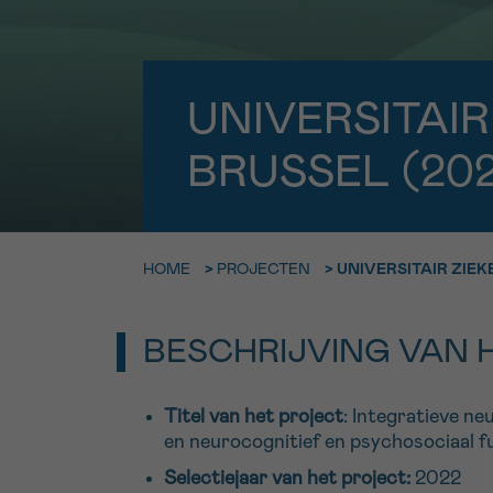
9h-11h
Bel ons o
EMAIL
ma-vrij 9u
UNIVERSITAIR
Ik wil gra
MIJN VRAAG
BRUSSEL (202
worden
HOME
>
PROJECTEN
>
UNIVERSITAIR ZIEK
Ja, stuur mij d
Ik aanvaard de
*VERPLICHT VELD
BESCHRIJVING VAN 
Titel van het project
: Integratieve n
en neurocognitief en psychosociaal f
Selectiejaar van het project:
2022