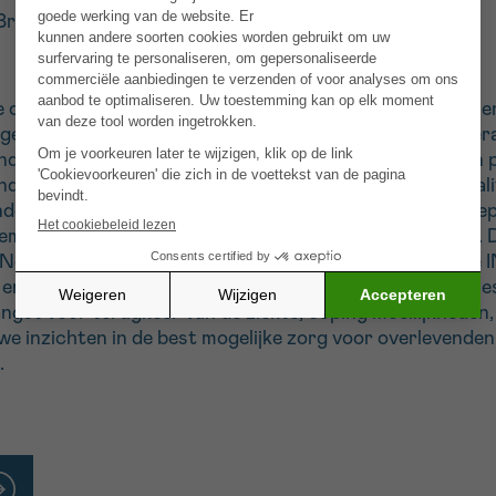
Brussel
 ontwikkelingen in immunotherapie geleid tot een groeie
e geschiedenis kunnen patiënten na stop van immunothera
end over hun gezondheid gerelateerde levenskwaliteit en
d een verminderde gezondheid gerelateerde levenskwalit
nden van uitgezaaid
melanoom
. Tijdige detectie en aang
men werden geïdentificeerd als belangrijke zorgnoden. D
eve Neurocognitieve Remediëring Therapie (INCRT). Deze
en neurocognitieve strategietraining, met groepssessie
ngst voor terugkeer van de ziekte, coping moeilijkheden
we inzichten in de best mogelijke zorg voor overlevenden 
.