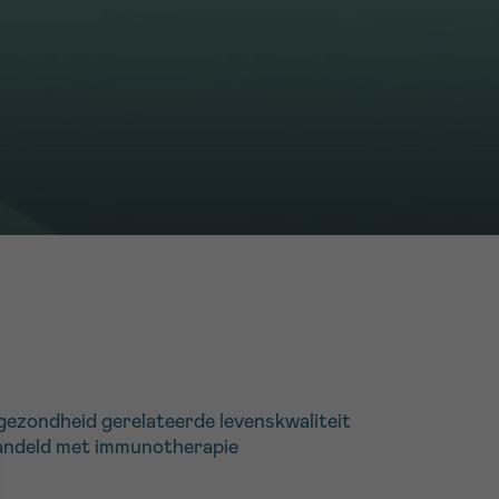
16h-18h
er
erder
er
turen
gezondheid gerelateerde levenskwaliteit
handeld met immunotherapie