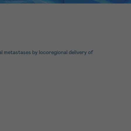
16h-18h
er
erder
er
l metastases by locoregional delivery of
turen