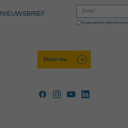
 NIEUWSBRIEF
Ik aanvaard de
gebruiksvoor
Steun ons