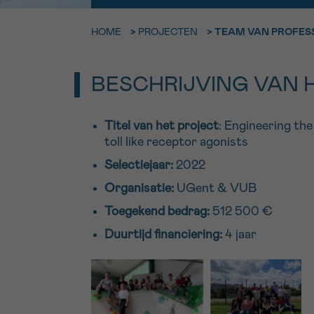
9h-11h
HOME
>
PROJECTEN
>
TEAM VAN PROFESS
Bel ons o
EMAIL
ma-vrij 9u
BESCHRIJVING VAN 
Ik wil gra
MIJN VRAAG
worden
Titel van het project
: Engineering th
toll like receptor agonists
Selectiejaar:
2022
Ja, stuur mij d
Organisatie:
UGent & VUB
Ik aanvaard de
Toegekend bedrag:
512 500 €
*VERPLICHT VELD
Duurtijd financiering:
4 jaar