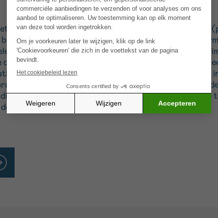
et darmkanker ontwikkelt uitzaaiingen op het buikvlies 
e behandelen, en veroorzaken aanzienlijke klachten en sym
len, die is gebaseerd op stimulatie van het aangeboren 
e ‘Toll like’ receptor (TLR) activeren, en die rechtstr
latie van deze receptor zorgt voor een alarmsignaal, dat
apie. De rol en werkzaamheid van TLR activatie zal in d
dien deze nieuwe strategie blijkt te werken, zal dit in de
 door darmkanker.