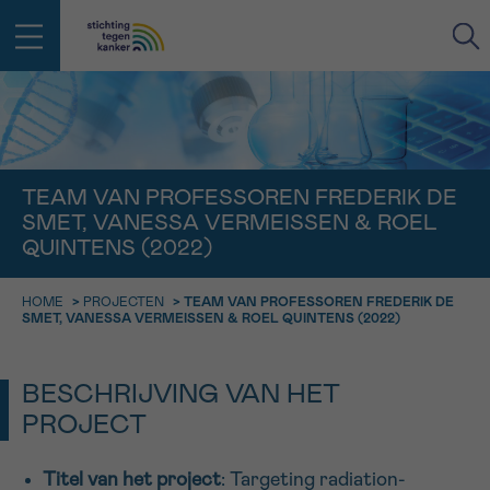
IN DE STRIJD TEGEN KANKER STA
TERUG
JE NIET ALLEEN
EMAIL
TEAM VAN PROFESSOREN FREDERIK DE
SMET, VANESSA VERMEISSEN & ROEL
geen enkele diagnose
Professionele medewerkers beantwoorden je vragen
QUINTENS (2022)
Contacteer ons gratis
Afspraak
Vraag
Gegevens
Bevestiging
NAAM
HOME
>
PROJECTEN
>
TEAM VAN PROFESSOREN FREDERIK DE
Bel ons op 0800 15 802
SMET, VANESSA VERMEISSEN & ROEL QUINTENS (2022)
ma-vrij 9u tot 18u
KIES DE TIJDSSPANNE VAN JE AFSPRAAK
Via ons
9h-11h
BESCHRIJVING VAN HET
contactformulier
VOORNAAM
TERUG
PROJECT
11h-13h
Ik wil graag opgebeld worden
NAAM
13h-16h
Titel van het project
: Targeting radiation-
Meer weten over Kankerinfo