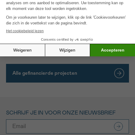
eiwitanalyse) en single-cell CRISPR-technieken
(een soort “moleculaire schaar” die het DNA op
een specifiek punt in het genoom van een doelcel
doorknipt) zullen toepassen. Deze dataset zal met
behulp van geavanceerde algoritmen door de
computer worden geanalyseerd om de
belangrijkste mechanismen te identificeren.
Alle gefinancierde projecten
SCHRIJF JE IN VOOR ONZE NIEUWSBRIEF