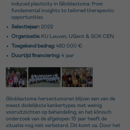
induced plasticity in Glioblastoma: from
16h-18h
fundamental insights to tailored therapeutic
opportunities
VOORNAAM
Selectiejaar:
2022
Verder
Organisatie:
KU Leuven, UGent & SCK CEN
Toegekend bedrag:
480 000 €
EMAIL
Duurtijd financiering:
4 jaar
MIJN VRAAG
Glioblastoma-hersentumoren blijven een van de
meest dodelijkste kankertypes met weinig
vooruitzichten op behandeling, en het klinisch
Ja, stuur mij de nieuwsbrief
onderzoek van de afgelopen 15 jaar heeft de
Ik aanvaard de
gebruiksvoorwaarden
situatie nog niet verbeterd. Dit komt oa. Door het
*VERPLICHT VELD