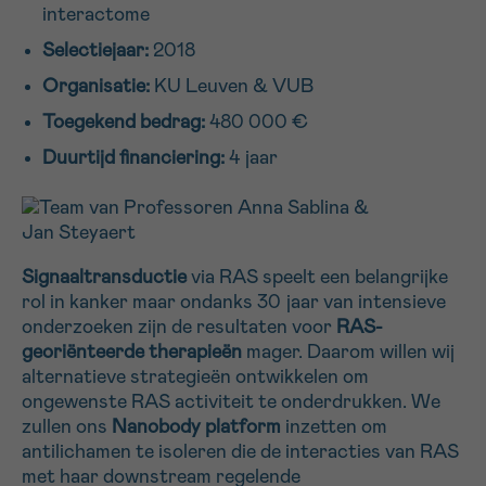
interactome
16h-18h
Selectiejaar:
2018
VOORNAAM
Organisatie:
KU Leuven & VUB
Verder
Toegekend bedrag:
480 000 €
Duurtijd financiering:
4 jaar
EMAIL
Signaaltransductie
via RAS speelt een belangrijke
MIJN VRAAG
rol in kanker maar ondanks 30 jaar van intensieve
onderzoeken zijn de resultaten voor
RAS-
georiënteerde therapieën
mager. Daarom willen wij
alternatieve strategieën ontwikkelen om
ongewenste RAS activiteit te onderdrukken. We
Ja, stuur mij de nieuwsbrief
zullen ons
Nanobody platform
inzetten om
Ik aanvaard de
gebruiksvoorwaarden
antilichamen te isoleren die de interacties van RAS
*VERPLICHT VELD
met haar downstream regelende