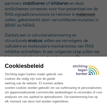
partners
stabiliseren
of
inhiberen
en deze
antilichamen screenen voor hun potentieel om de
Sturen
RAS signaaltransmissie te remmen in
melanoom
cellen, gekenmerkt door verschillende mutaties in
BRAF en NRAS.
Dankzij een
in vitro
karakterisering en
structurele
analyse
, willen we vervolgens de
cellulaire en moleculaire mechanismes van RAS
inhibitie ontrafelen. In een volgende stap zullen we
het potentieel van de
meest succesvolle
antilichamen
onderzoeken in verschillende
gecultiveerde
melanoom
cellijnen. Dit project
opent
nieuwe perspectieven
voor de ontwikkeling
van nieuwe generatie RAS inhibitoren waarvan de
mogelijke impact op kankertherapie groot zou
kunnen zijn.