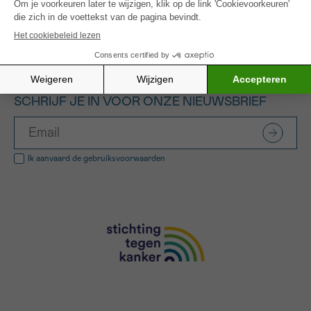
Alle gefinancierde projecten
SCHRIJF JE IN VOOR ONZE NIEUWSBRIEF
Ik aanvaard de
gebruiksvoorwaarden