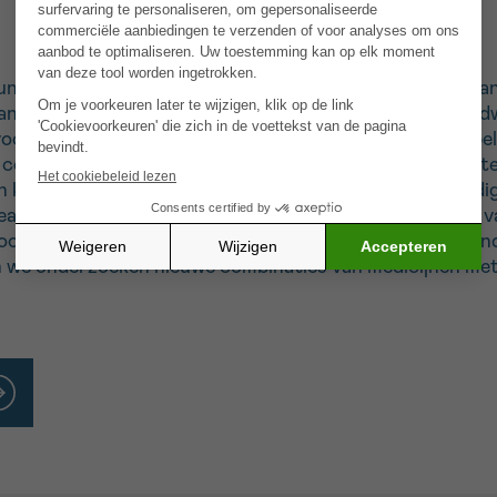
nne vlies rond de longen) is een agressieve vorm van k
 van deze slecht begrepen vormen van kanker blijft werel
or de behandeling van gevorderde borstkanker. Hun bela
e celcyclus, het proces waarbij een cel zijn genetisch mat
in kankers, wat leidt tot anarchistische celvermenigvul
eageren op CDK4 remmers. We hebben een modificatie va
voorspellen van gevoeligheid voor deze medicijnen. We o
 we onderzoeken nieuwe combinaties van medicijnen me