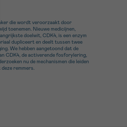
anker die wordt veroorzaakt door
dwijd toenemen. Nieuwe medicijnen,
ngrijkste doelwit, CDK4, is een enzym
eriaal dupliceert en deelt tussen twee
diging. We hebben aangetoond dat de
n CDK4, de activerende fosforylering,
nderzoeken nu de mechanismen die leiden
t deze remmers.