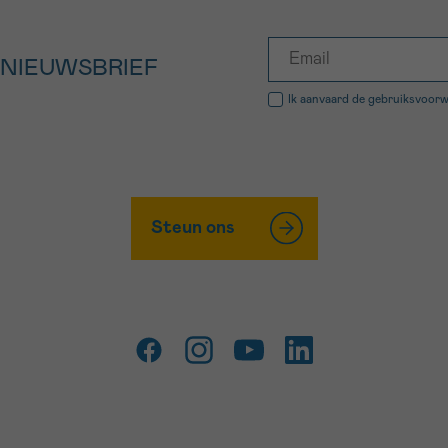
 NIEUWSBRIEF
Ik aanvaard de
gebruiksvoor
Steun ons