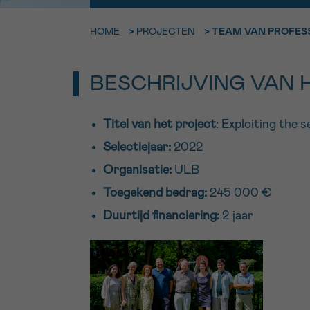
9h-11h
HOME
>
PROJECTEN
>
TEAM VAN PROFESS
Bel ons o
EMAIL
ma-vrij 9u
BESCHRIJVING VAN 
Ik wil gra
MIJN VRAAG
worden
Titel van het project
: Exploiting the 
Selectiejaar:
2022
Organisatie:
ULB
Ja, stuur mij d
Ik aanvaard de
Toegekend bedrag:
245 000 €
*VERPLICHT VELD
Duurtijd financiering:
2 jaar