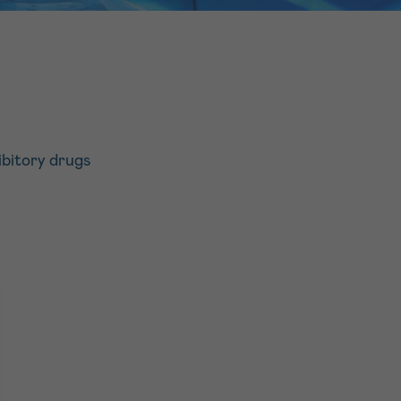
16h-18h
er
erder
er
ibitory drugs
turen