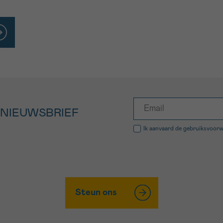
 NIEUWSBRIEF
Ik aanvaard de
gebruiksvoor
Steun ons