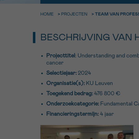
9h-11h
HOME
>
PROJECTEN
>
TEAM VAN PROFESS
Bel ons o
EMAIL
ma-vrij 9u
BESCHRIJVING VAN 
Ik wil gra
MIJN VRAAG
worden
Projecttitel
: Understanding and comba
cancer
Selectiejaar:
2024
Ja, stuur mij d
Organisatie(s):
KU Leuven
Ik aanvaard de
Toegekend bedrag:
476 800 €
*VERPLICHT VELD
Onderzoekcategorie:
Fundamental Ca
Financieringstermijn:
4 jaar