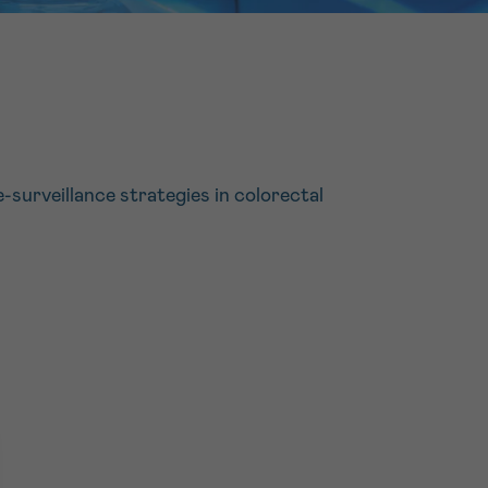
16h-18h
er
erder
er
surveillance strategies in colorectal
turen