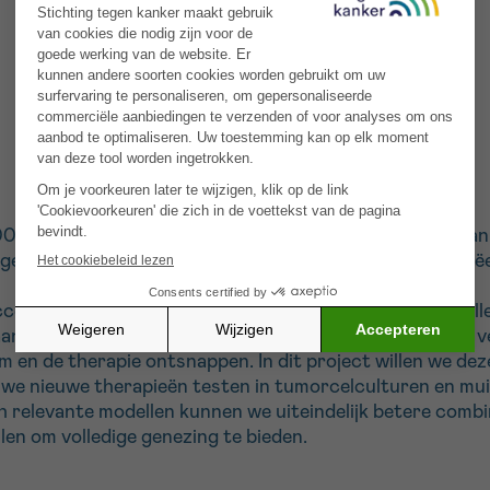
 7000 personen darmkanker vastgesteld. Bij sommigen kan 
iingen gevonden worden. Deze zijn met de huidige therapië
cessen bieden bij sommige kankers, wordt er zelden voll
 aanpassingscapaciteit van de kankercellen waardoor er v
en de therapie ontsnappen. In dit project willen we deze
 we nieuwe therapieën testen in tumorcelculturen en mui
sch relevante modellen kunnen we uiteindelijk betere comb
len om volledige genezing te bieden.