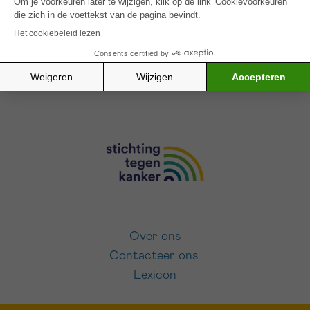
SCHRIJF JE IN VOOR ONZE NIEUWSBRIEF
Ik aanvaard de
gebruiksvoorwaarden
Over ons
Contacteer ons
Lexicon