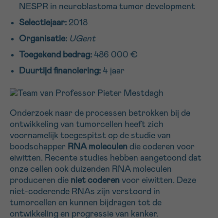
NESPR in neuroblastoma tumor development
16h-18h
Selectiejaar:
2018
VOORNAAM
Organisatie:
UGent
Verder
Toegekend bedrag:
486 000 €
Duurtijd financiering:
4 jaar
EMAIL
Onderzoek naar de processen betrokken bij de
MIJN VRAAG
ontwikkeling van tumorcellen heeft zich
voornamelijk toegespitst op de studie van
boodschapper
RNA moleculen
die coderen voor
eiwitten. Recente studies hebben aangetoond dat
onze cellen ook duizenden RNA moleculen
produceren die
niet coderen
voor eiwitten. Deze
Ja, stuur mij de nieuwsbrief
niet-coderende RNAs zijn verstoord in
Ik aanvaard de
gebruiksvoorwaarden
tumorcellen en kunnen bijdragen tot de
*VERPLICHT VELD
ontwikkeling en progressie van kanker.