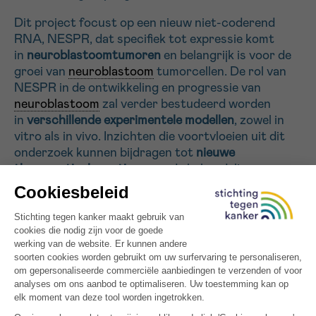
Dit project focust op een nieuw niet-coderend
Sturen
RNA, NESPR, dat specifiek tot expressie komt
in
neuroblastoomtumoren
en belangrijk is voor de
groei van
neuroblastoom
tumorcellen. De rol van
NESPR in de ontwikkeling en progressie van
neuroblastoom
zal verder bestudeerd worden
in
verschillende experimentele modellen
, zowel in
vitro als in vivo. Inzichten die voortvloeien uit dit
onderzoek kunnen bijdragen tot
nieuwe
therapeutische opties
voor de behandeling van
neuroblastoompatiënten.
Alle gefinancierde projecten