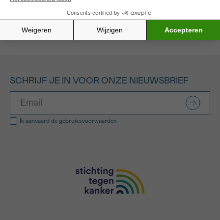
Alle gefinancierde projecten
SCHRIJF JE IN VOOR ONZE NIEUWSBRIEF
Ik aanvaard de
gebruiksvoorwaarden