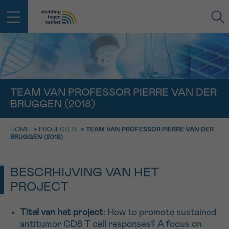
IN DE STRIJD TEGEN KANKER STA
TERUG
JE NIET ALLEEN
EMAIL
TEAM VAN PROFESSOR PIERRE VAN DER
BRUGGEN (2018)
geen enkele diagnose
Professionele medewerkers beantwoorden je vragen
Contacteer ons gratis
HOME
>
PROJECTEN
>
TEAM VAN PROFESSOR PIERRE VAN DER
Afspraak
Vraag
Gegevens
Bevestiging
NAAM
BRUGGEN (2018)
Bel ons op 0800 15 802
ma-vrij 9u tot 18u
KIES DE TIJDSSPANNE VAN JE AFSPRAAK
BESCRHIJVING VAN HET
Via ons
9h-11h
contactformulier
PROJECT
VOORNAAM
TERUG
11h-13h
Ik wil graag opgebeld worden
Titel van het project
: How to promote sustained
NAAM
13h-16h
antitumor CD8 T cell responses? A focus on
Meer weten over Kankerinfo