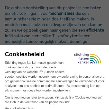
De globale doelstelling van dit project is een beter
inzicht te krijgen in de
mechanismes
die een
Sturen
immuuntherapie minder doeltreffend maken. In
modellen met muizen die drager zijn van een tumor,
zullen we op zoek gaan naar genen die een
efficiënte
infiltratie
van menselijke T-lymfocyten in een
menselijke tumor mogelijk maken. Sommige
tumoren verhinderen inderdaad de
penetratie
van
immuuncellen. De T-lymfocyten raken snel uitgeput
binnen een tumor.
We zullen de genen identificeren die deze
uitputting voorkomen. We gaan ook
diepgaande
analyses
uitvoeren van geïsoleerde T-
lymfocyten van tumoren die werden weggehaald bij
patiënten, om markers van de uitputting van de T-
lymfocyten te identificeren.