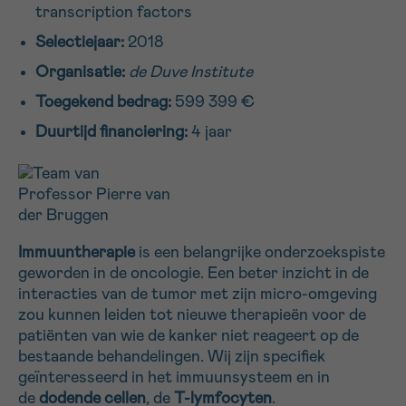
transcription factors
16h-18h
Selectiejaar:
2018
VOORNAAM
Organisatie:
de Duve Institute
Verder
Toegekend bedrag:
599 399 €
Duurtijd financiering:
4 jaar
EMAIL
MIJN VRAAG
Immuuntherapie
is een belangrijke onderzoekspiste
geworden in de oncologie. Een beter inzicht in de
interacties van de tumor met zijn micro-omgeving
zou kunnen leiden tot nieuwe therapieën voor de
patiënten van wie de kanker niet reageert op de
Ja, stuur mij de nieuwsbrief
bestaande behandelingen. Wij zijn specifiek
Ik aanvaard de
gebruiksvoorwaarden
geïnteresseerd in het immuunsysteem en in
*VERPLICHT VELD
de
dodende cellen
, de
T-lymfocyten
.