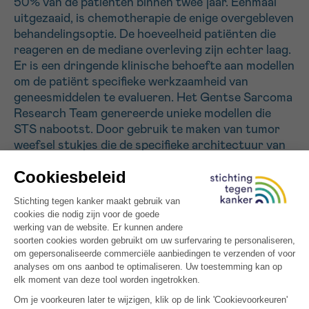
50% van de patiënten binnen twee jaar. Eenmaal
uitgezaaid, is chemotherapie de enige overgebleven
behandelingsoptie. De hoeveelheid patiënten die
Sturen
reageren en de mediane overleving zijn echter laag.
Er is een dringende klinische behoefte aan modellen
om de patiënt specifieke werkzaamheid van
geneesmiddelen te evalueren. Het Gentse Sarcoma
Research Team genereerde unieke modellen die
STS nabootst. Door gebruik te maken van tumor
weefsel stukjes die de specifieke architectuur van
de tumor behouden, kunnen we therapiekeuze in
neoadjuvante setting begeleiden. Patiënt-afgeleide
proefdier modellen die na chirurgische verwijdering
van de tumor, uitzaaiingen vertonen die
vergelijkbaar zijn zoals bij patiënten, kunnen de
therapiekeuze in adjuvante of palliatieve setting
begeleiden. Beide modellen zullen worden
beoordeeld aan de hand van interventiestudies en
kunnen uitgroeien tot een belangrijk hulpmiddel bij
het nemen van therapeutische beslissingen door de