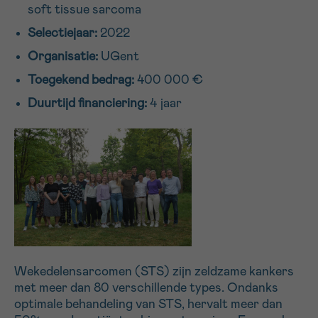
soft tissue sarcoma
16h-18h
Selectiejaar:
2022
VOORNAAM
Organisatie:
UGent
Verder
Toegekend bedrag:
400 000 €
Duurtijd financiering:
4 jaar
EMAIL
MIJN VRAAG
Wekedelensarcomen (STS) zijn zeldzame kankers
Ja, stuur mij de nieuwsbrief
met meer dan 80 verschillende types. Ondanks
Ik aanvaard de
gebruiksvoorwaarden
optimale behandeling van STS, hervalt meer dan
*VERPLICHT VELD