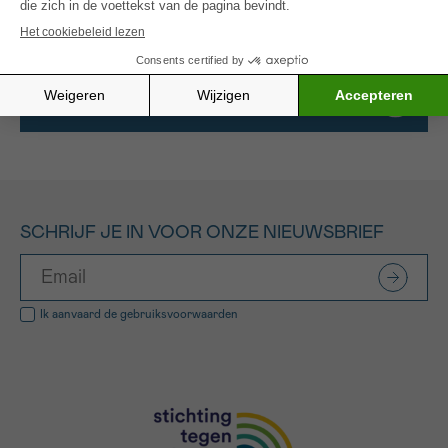
medisch oncoloog.
Alle gefinancierde projecten
SCHRIJF JE IN VOOR ONZE NIEUWSBRIEF
Ik aanvaard de
gebruiksvoorwaarden