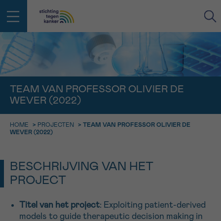
IN DE STRIJD TEGEN KANKER STA
TERUG
JE NIET ALLEEN
EMAIL
TEAM VAN PROFESSOR OLIVIER DE
WEVER (2022)
geen enkele diagnose
Professionele medewerkers beantwoorden je vragen
Contacteer ons gratis
HOME
>
PROJECTEN
>
TEAM VAN PROFESSOR OLIVIER DE
Afspraak
Vraag
Gegevens
Bevestiging
NAAM
WEVER (2022)
Bel ons op 0800 15 802
ma-vrij 9u tot 18u
KIES DE TIJDSSPANNE VAN JE AFSPRAAK
BESCHRIJVING VAN HET
Via ons
9h-11h
contactformulier
PROJECT
VOORNAAM
TERUG
11h-13h
Ik wil graag opgebeld worden
Titel van het project
: Exploiting patient-derived
NAAM
13h-16h
models to guide therapeutic decision making in
Meer weten over Kankerinfo