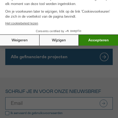
patiëntenstudie. Een eenvoudige en pijnloze
beeldvormingsprocedure met deze contraststof
biedt de mogelijkheid om de immuunstimulatie
longitudinaal en over het volledige lichaam te
karakteriseren bij patiënten die bestaande of
nieuwe immuuntherapieën krijgen.
Alle gefinancierde projecten
SCHRIJF JE IN VOOR ONZE NIEUWSBRIEF
Ik aanvaard de
gebruiksvoorwaarden