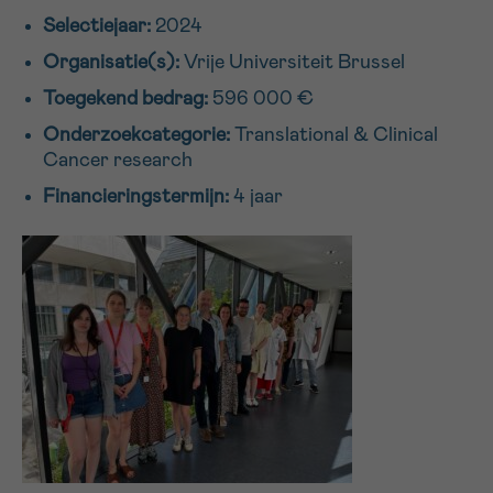
Selectiejaar:
2024
16h-18h
Organisatie(s):
Vrije Universiteit Brussel
VOORNAAM
Toegekend bedrag:
596 000 €
Verder
Onderzoekcategorie:
Translational & Clinical
Cancer research
EMAIL
Financieringstermijn:
4 jaar
MIJN VRAAG
Ja, stuur mij de nieuwsbrief
Ik aanvaard de
gebruiksvoorwaarden
*VERPLICHT VELD